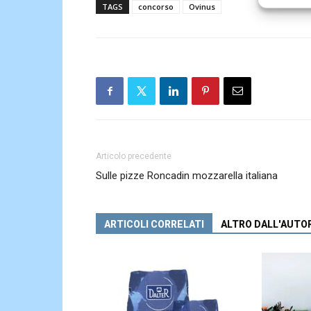
TAGS
concorso
Ovinus
Articolo precedente
Sulle pizze Roncadin mozzarella italiana
ARTICOLI CORRELATI
ALTRO DALL'AUTO