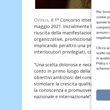
Per forni
cookie p
Ovinus
, il 1° Concorso internazional
queste te
maggio 2021. Inizialmente la data p
comporta
riuscita della manifestazione, infat
annunci (
negativa
organizzative, promozionali e relazio
implicando peraltro una presenza sign
Clicca qu
interlocutori privilegiati, consumato
scelte s
in qualsi
Policy o 
“Una scelta dolorosa e necessaria” 
schermo
conto in primo luogo della drammati
obiettivi ambiziosi del concorso: cr
stimolare la crescita qualitativa e 
la conoscenza e promuovere il consu
nazionale e internazionale”.