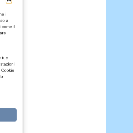
me i
nso a
i come il
rare
e tue
stazioni
a Cookie
lo