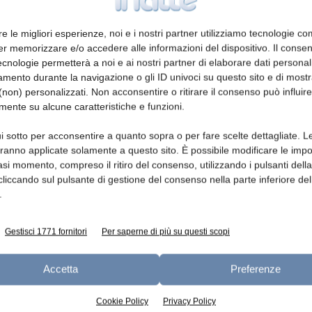
re le migliori esperienze, noi e i nostri partner utilizziamo tecnologie co
er memorizzare e/o accedere alle informazioni del dispositivo. Il conse
e dei formaggi ovini, è stato rinviato a
cnologie permetterà a noi e ai nostri partner di elaborare dati personal
revista era il 10 maggio a Nuoro. La buona
mento durante la navigazione o gli ID univoci su questo sito e di most
ti, non può prescindere da attività
non) personalizzati. Non acconsentire o ritirare il consenso può influire
mente su alcune caratteristiche e funzioni.
nali inconciliabili con la situazione attuale,
ificativa di produttori, tecnici, giornalisti,
i sotto per acconsentire a quanto sopra o per fare scelte dettagliate. L
ri e ospiti.
aranno applicate solamente a questo sito. È possibile modificare le impo
asi momento, compreso il ritiro del consenso, utilizzando i pulsanti dell
cliccando sul pulsante di gestione del consenso nella parte inferiore del
spiega il Comitato promotore “che tiene
.
cità della situazione, per confermare gli
eare occasioni di confronto tra gli operatori,
Gestisci 1771 fornitori
Per saperne di più su questi scopi
la diversificazione delle produzioni, aumentare
mo dei formaggi a livello regionale,
Accetta
Preferenze
Cookie Policy
Privacy Policy