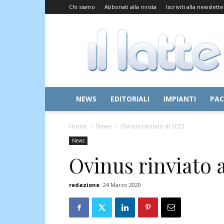
Chi siamo
Abbonati alla rivista
Iscriviti alla newslette
Il
Latte
NEWS
EDITORIALI
IMPIANTI
PAC
Home
News
Ovinus rinviato al 2021
News
Ovinus rinviato a
redazione
24 Marzo 2020