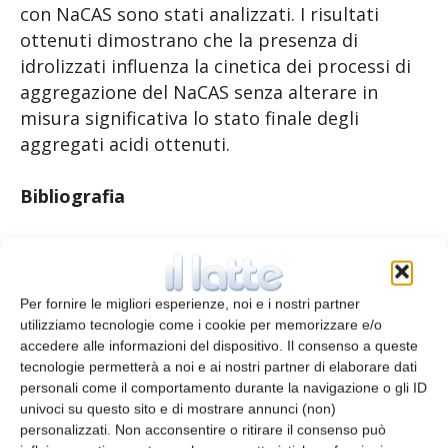
con NaCAS sono stati analizzati. I risultati
ottenuti dimostrano che la presenza di
idrolizzati influenza la cinetica dei processi di
aggregazione del NaCAS senza alterare in
misura significativa lo stato finale degli
aggregati acidi ottenuti.
Bibliografia
di M.E. Hildago
et al., Univ. Nacional de Rosario,
Univ. Federal de Rio Grande do Sul e IFIR
(Conicet-UNR), Rosario (p. 342-
Per fornire le migliori esperienze, noi e i nostri partner
352): International Journal of Dairy Technology
utilizziamo tecnologie come i cookie per memorizzare e/o
accedere alle informazioni del dispositivo. Il consenso a queste
vol. 65 n. 3 (2012)
tecnologie permetterà a noi e ai nostri partner di elaborare dati
personali come il comportamento durante la navigazione o gli ID
univoci su questo sito e di mostrare annunci (non)
TAGS
glucono-β-lattone
idrolizzati
NaCAS
personalizzati. Non acconsentire o ritirare il consenso può