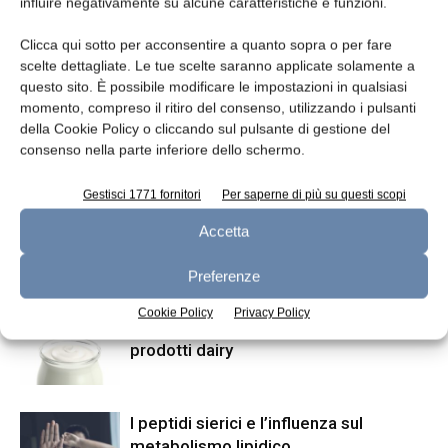
influire negativamente su alcune caratteristiche e funzioni.
Clicca qui sotto per acconsentire a quanto sopra o per fare
scelte dettagliate. Le tue scelte saranno applicate solamente a
questo sito. È possibile modificare le impostazioni in qualsiasi
momento, compreso il ritiro del consenso, utilizzando i pulsanti
della Cookie Policy o cliccando sul pulsante di gestione del
consenso nella parte inferiore dello schermo.
Articolo precedente
Articolo successivo
Gestisci 1771 fornitori
Per saperne di più su questi scopi
Qualità e sicurezza
L’erba dolce degli Inca
Accetta
ARTICOLI CORRELATI
ALTRO DALL'AUTORE
Preferenze
Cookie Policy
Privacy Policy
Quantificare aflatossina M1 in latte e
prodotti dairy
I peptidi sierici e l’influenza sul
metabolismo lipidico