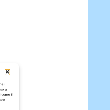
me i
nso a
i come il
rare