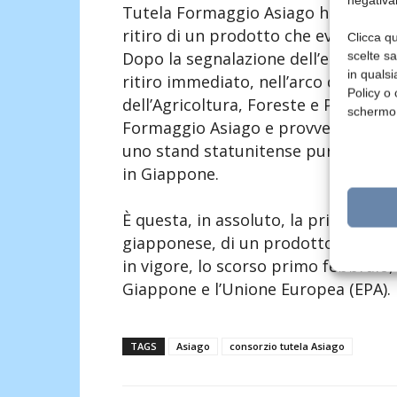
Tutela Formaggio Asiago ha ottenut
ritiro di un prodotto che evocava 
Clicca qu
Dopo la segnalazione dell’esposizion
scelte s
in qualsi
ritiro immediato, nell’arco di poche
Policy o 
dell’Agricoltura, Foreste e Pesca ha
schermo
Formaggio Asiago e provveduto a far
uno stand statunitense pur senza go
in Giappone.
È questa, in assoluto, la prima volta 
giapponese, di un prodotto che viola 
in vigore, lo scorso primo febbraio,
Giappone e l’Unione Europea (EPA).
TAGS
Asiago
consorzio tutela Asiago