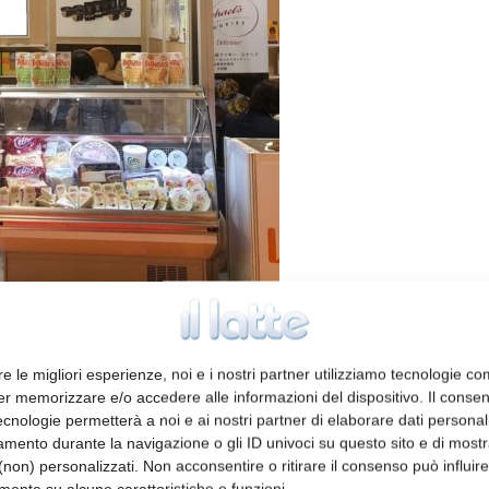
re le migliori esperienze, noi e i nostri partner utilizziamo tecnologie co
er memorizzare e/o accedere alle informazioni del dispositivo. Il conse
cnologie permetterà a noi e ai nostri partner di elaborare dati personal
ricoltura, Foreste e Pesca
mento durante la navigazione o gli ID univoci su questo sito e di most
non) personalizzati. Non acconsentire o ritirare il consenso può influire
Japan, attualmente in corso, il Consorzio
mente su alcune caratteristiche e funzioni.