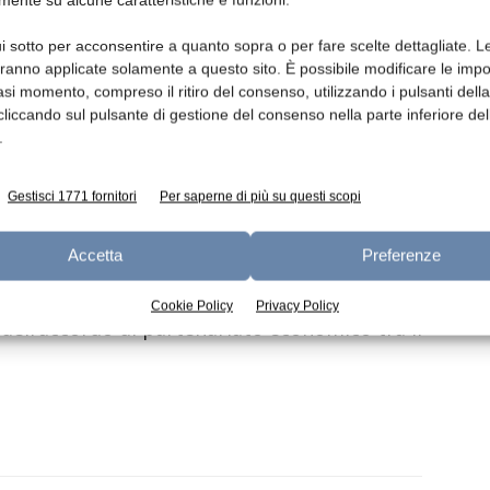
o dalle autorità nipponiche l’immediato
impropriamente la denominazione Asiago.
i sotto per acconsentire a quanto sopra o per fare scelte dettagliate. L
e di tale prodotto e la richiesta di un suo
aranno applicate solamente a questo sito. È possibile modificare le impo
asi momento, compreso il ritiro del consenso, utilizzando i pulsanti dell
 ore, funzionari del ministero giapponese
cliccando sul pulsante di gestione del consenso nella parte inferiore del
nno accolto la richiesta del Consorzio Tutela
.
 ritirare il prodotto evocativo esposto in
dere del diritto di essere commercializzato
Gestisci 1771 fornitori
Per saperne di più su questi scopi
Accetta
Preferenze
che si procede al ritiro, in una fiera
il diritto alla tutela garantito dall’entrata
Cookie Policy
Privacy Policy
 dell’accordo di partenariato economico tra il