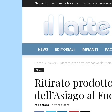
Chi siamo
Abbonati alla rivista
Iscriviti alla newslette
Il
Latte
NEWS
EDITORIALI
IMPIANTI
PAC
Home
News
Ritirato prodotto evocativo dell’Asi
News
Ritirato prodott
dell’Asiago al F
redazione
7 Marzo 2019