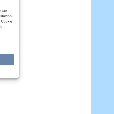
e tue
stazioni
a Cookie
lo