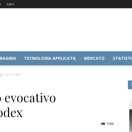
r
Libri
KAGING
TECNOLOGIA APPLICATA
MERCATO
STATIST
ago al Foodex
o evocativo
oodex
1550