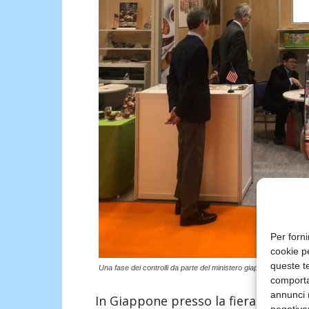
Per forni
cookie p
queste te
Una fase dei controlli da parte del ministero giapponese dell’Ag
comporta
annunci (
In Giappone presso la fiera Foodex 
negativa