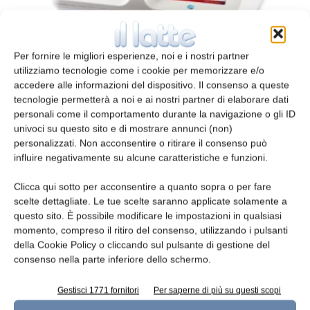
Analisi chimiche
Per fornire le migliori esperienze, noi e i nostri partner
redazione
3 Marzo 2018
utilizziamo tecnologie come i cookie per memorizzare e/o
accedere alle informazioni del dispositivo. Il consenso a queste
tecnologie permetterà a noi e ai nostri partner di elaborare dati
personali come il comportamento durante la navigazione o gli ID
univoci su questo sito e di mostrare annunci (non)
personalizzati. Non acconsentire o ritirare il consenso può
influire negativamente su alcune caratteristiche e funzioni.
Clicca qui sotto per acconsentire a quanto sopra o per fare
scelte dettagliate. Le tue scelte saranno applicate solamente a
questo sito. È possibile modificare le impostazioni in qualsiasi
momento, compreso il ritiro del consenso, utilizzando i pulsanti
Analisi rapide NIR
della Cookie Policy o cliccando sul pulsante di gestione del
consenso nella parte inferiore dello schermo.
redazione
7 Luglio 2017
Gestisci 1771 fornitori
Per saperne di più su questi scopi