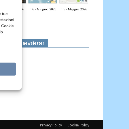
n.7 - Luglio 2026
n.6 - Giugno 2026
n.5 - Maggio 2026
icola Web
e tue
stazioni
a Cookie
lo
Iscriviti alla newsletter
Privacy Policy
Cookie Policy