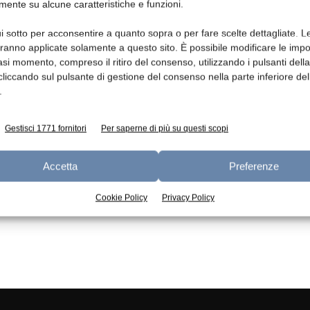
mente su alcune caratteristiche e funzioni.
Ed
i sotto per acconsentire a quanto sopra o per fare scelte dettagliate. L
Analisi NIR
aranno applicate solamente a questo sito. È possibile modificare le impo
redazione
28 Ottobre 2018
asi momento, compreso il ritiro del consenso, utilizzando i pulsanti dell
cliccando sul pulsante di gestione del consenso nella parte inferiore del
.
Gestisci 1771 fornitori
Per saperne di più su questi scopi
Accetta
Preferenze
Cookie Policy
Privacy Policy