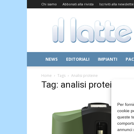
Chi siamo
Abbonati alla rivista
Iscriviti alla newslette
Il
Latte
NEWS
EDITORIALI
IMPIANTI
PAC
Home
Tags
Analisi proteine
Tag: analisi proteine
Per forni
cookie p
queste te
comporta
annunci (