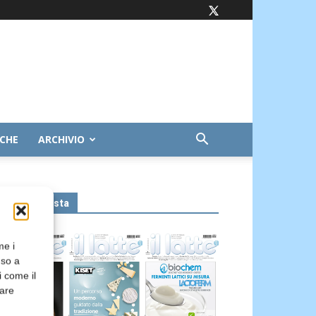
ICHE
ARCHIVIO
Leggi la rivista
me i
nso a
i come il
rare