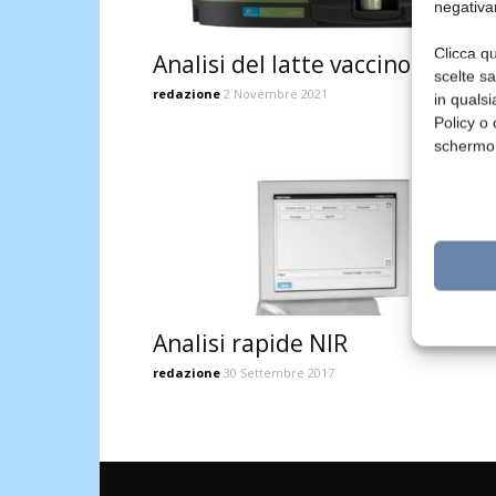
negativa
Clicca qu
Analisi del latte vaccino crudo
scelte s
redazione
2 Novembre 2021
in qualsi
Policy o 
schermo
Analisi rapide NIR
redazione
30 Settembre 2017