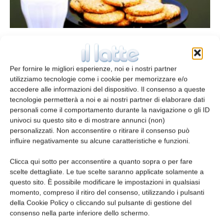
Rapporto tra fitosteroli e composizione e
stabilità lipidica di bevande a base di
latte
Per fornire le migliori esperienze, noi e i nostri partner
Redazione
17 Novembre 2013
utilizziamo tecnologie come i cookie per memorizzare e/o
accedere alle informazioni del dispositivo. Il consenso a queste
tecnologie permetterà a noi e ai nostri partner di elaborare dati
personali come il comportamento durante la navigazione o gli ID
univoci su questo sito e di mostrare annunci (non)
personalizzati. Non acconsentire o ritirare il consenso può
influire negativamente su alcune caratteristiche e funzioni.
Clicca qui sotto per acconsentire a quanto sopra o per fare
scelte dettagliate. Le tue scelte saranno applicate solamente a
questo sito. È possibile modificare le impostazioni in qualsiasi
momento, compreso il ritiro del consenso, utilizzando i pulsanti
della Cookie Policy o cliccando sul pulsante di gestione del
Chimica fisica di latte e derivati
consenso nella parte inferiore dello schermo.
Qualità di bevande light