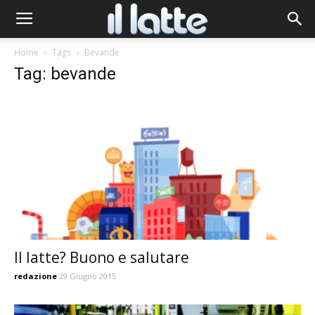
Home
Tags
Bevande
Tag: bevande
Il latte? Buono e salutare
redazione
29 Giugno 2015