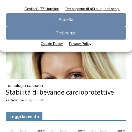
redazione
29 Aprile 2013
Gestisci 1771 fornitori
Per saperne di più su questi scopi
Accetta
Preferenze
Cookie Policy
Privacy Policy
Tecnologia casearia
Stabilità di bevande cardioprotettive
redazione
29 Aprile 2013
Leggi la rivista