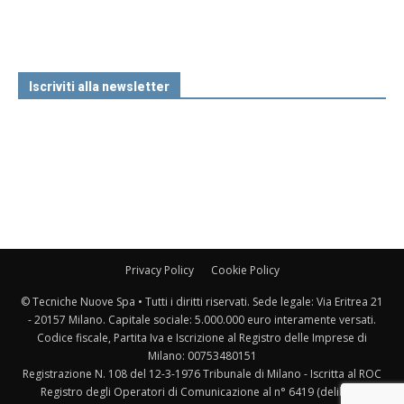
Iscriviti alla newsletter
Privacy Policy
Cookie Policy
© Tecniche Nuove Spa • Tutti i diritti riservati. Sede legale: Via Eritrea 21
- 20157 Milano. Capitale sociale: 5.000.000 euro interamente versati.
Codice fiscale, Partita Iva e Iscrizione al Registro delle Imprese di
Milano: 00753480151
Registrazione N. 108 del 12-3-1976 Tribunale di Milano - Iscritta al ROC
Registro degli Operatori di Comunicazione al n° 6419 (delibera