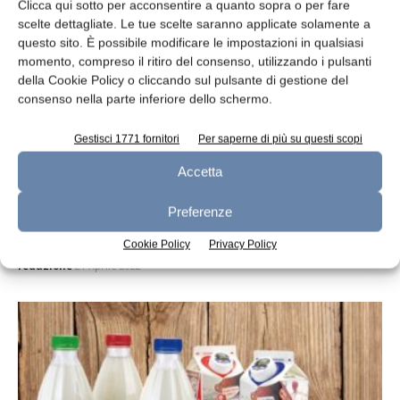
Clicca qui sotto per acconsentire a quanto sopra o per fare
scelte dettagliate. Le tue scelte saranno applicate solamente a
questo sito. È possibile modificare le impostazioni in qualsiasi
momento, compreso il ritiro del consenso, utilizzando i pulsanti
della Cookie Policy o cliccando sul pulsante di gestione del
consenso nella parte inferiore dello schermo.
Gestisci 1771 fornitori
Per saperne di più su questi scopi
Accetta
Preferenze
Consorzio Casera e Bitto: Marco Deghi è
il nuovo presidente
Cookie Policy
Privacy Policy
redazione
21 Aprile 2022