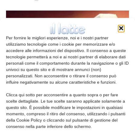
Per fornire le migliori esperienze, noi e i nostri partner
utilizziamo tecnologie come i cookie per memorizzare e/o
accedere alle informazioni del dispositivo. Il consenso a queste
tecnologie permetterà a noi e ai nostri partner di elaborare dati
personali come il comportamento durante la navigazione o gli ID
univoci su questo sito e di mostrare annunci (non)
personalizzati. Non acconsentire o ritirare il consenso può
Studio del meccanismo di coagulazione
influire negativamente su alcune caratteristiche e funzioni.
da chimosina
Redazione
21 Gennaio 2014
Clicca qui sotto per acconsentire a quanto sopra o per fare
scelte dettagliate. Le tue scelte saranno applicate solamente a
questo sito. È possibile modificare le impostazioni in qualsiasi
Leggi la rivista
momento, compreso il ritiro del consenso, utilizzando i pulsanti
della Cookie Policy o cliccando sul pulsante di gestione del
consenso nella parte inferiore dello schermo.