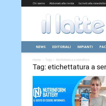
Chi siamo
Abbonati alla rivista
Iscriviti alla newslette
Il
Latte
NEWS
EDITORIALI
IMPIANTI
PAC
Home
Tags
Etichettatura a semaforo
Tag: etichettatura a s