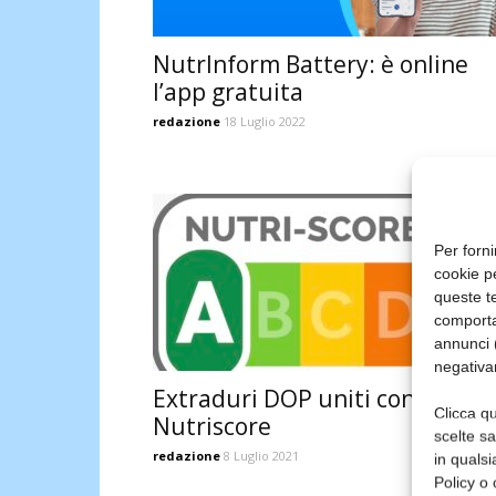
NutrInform Battery: è online
l’app gratuita
redazione
18 Luglio 2022
Per forni
cookie p
queste te
comporta
annunci (
negativa
Extraduri DOP uniti contro il
Clicca qu
Nutriscore
scelte s
redazione
8 Luglio 2021
in qualsi
Policy o 