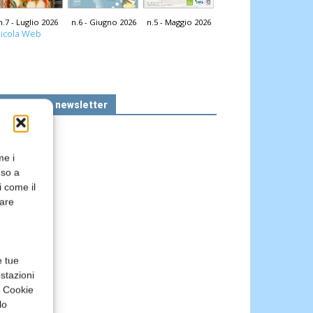
n.7 - Luglio 2026
n.6 - Giugno 2026
n.5 - Maggio 2026
icola Web
Iscriviti alla newsletter
me i
nso a
i come il
rare
e tue
stazioni
a Cookie
lo