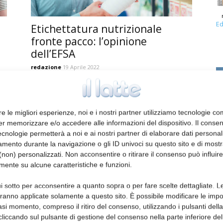
Ed
Etichettatura nutrizionale
fronte pacco: l’opinione
dell’EFSA
redazione
19 Aprile 2022
re le migliori esperienze, noi e i nostri partner utilizziamo tecnologie co
er memorizzare e/o accedere alle informazioni del dispositivo. Il conse
cnologie permetterà a noi e ai nostri partner di elaborare dati personal
mento durante la navigazione o gli ID univoci su questo sito e di most
non) personalizzati. Non acconsentire o ritirare il consenso può influire
mente su alcune caratteristiche e funzioni.
Italia e Francia unite
i sotto per acconsentire a quanto sopra o per fare scelte dettagliate. L
sull’etichettatura di origine ma
aranno applicate solamente a questo sito. È possibile modificare le impo
distanti sulla nutrizionale
asi momento, compreso il ritiro del consenso, utilizzando i pulsanti dell
cliccando sul pulsante di gestione del consenso nella parte inferiore del
redazione
2 Settembre 2020