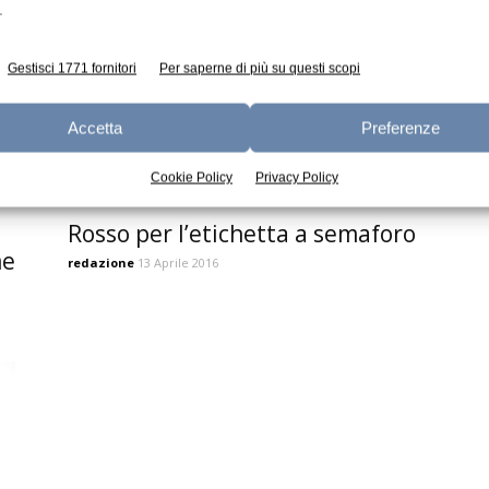
.
Gestisci 1771 fornitori
Per saperne di più su questi scopi
Accetta
Preferenze
Cookie Policy
Privacy Policy
Rosso per l’etichetta a semaforo
me
redazione
13 Aprile 2016