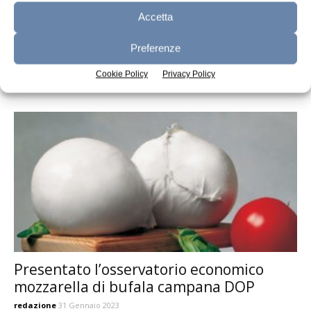
Accetta
Mozzarella di bufala campana: Domenico
Preferenze
Raimondo riconfermato presidente
Cookie Policy
Privacy Policy
redazione
14 Novembre 2023
Presentato l’osservatorio economico
mozzarella di bufala campana DOP
redazione
31 Gennaio 2023