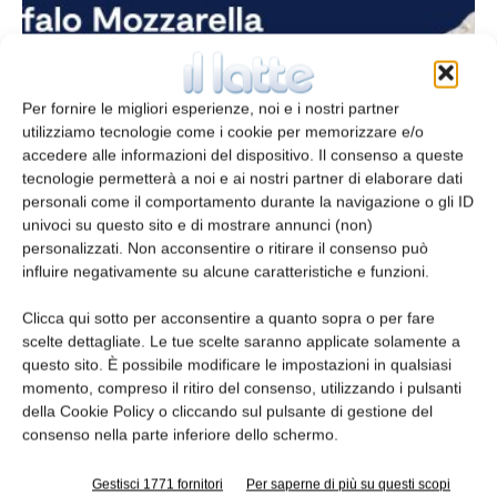
Per fornire le migliori esperienze, noi e i nostri partner
utilizziamo tecnologie come i cookie per memorizzare e/o
accedere alle informazioni del dispositivo. Il consenso a queste
tecnologie permetterà a noi e ai nostri partner di elaborare dati
personali come il comportamento durante la navigazione o gli ID
Conferenza Internazionale su Mozzarella
univoci su questo sito e di mostrare annunci (non)
di Bufala e altri prodotti lattiero-caseari
personalizzati. Non acconsentire o ritirare il consenso può
influire negativamente su alcune caratteristiche e funzioni.
redazione
17 Settembre 2024
Clicca qui sotto per acconsentire a quanto sopra o per fare
scelte dettagliate. Le tue scelte saranno applicate solamente a
questo sito. È possibile modificare le impostazioni in qualsiasi
momento, compreso il ritiro del consenso, utilizzando i pulsanti
della Cookie Policy o cliccando sul pulsante di gestione del
consenso nella parte inferiore dello schermo.
Gestisci 1771 fornitori
Per saperne di più su questi scopi