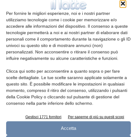
Per fornire le migliori esperienze, noi e i nostri partner
utilizziamo tecnologie come i cookie per memorizzare e/o
accedere alle informazioni del dispositivo. Il consenso a queste
tecnologie permetterà a noi e ai nostri partner di elaborare dati
Valio anticipa gli obiettivi di riduzione
personali come il comportamento durante la navigazione o gli ID
dei pack monodose di plastica
univoci su questo sito e di mostrare annunci (non)
redazione
11 Aprile 2025
personalizzati. Non acconsentire o ritirare il consenso può
influire negativamente su alcune caratteristiche e funzioni.
Clicca qui sotto per acconsentire a quanto sopra o per fare
scelte dettagliate. Le tue scelte saranno applicate solamente a
questo sito. È possibile modificare le impostazioni in qualsiasi
momento, compreso il ritiro del consenso, utilizzando i pulsanti
della Cookie Policy o cliccando sul pulsante di gestione del
consenso nella parte inferiore dello schermo.
Gestisci 1771 fornitori
Per saperne di più su questi scopi
Accetta
Europack nel perimetro di Piber