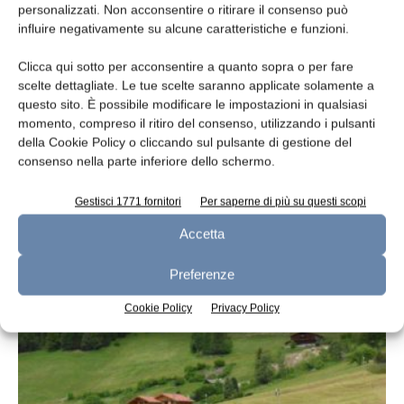
personalizzati. Non acconsentire o ritirare il consenso può
influire negativamente su alcune caratteristiche e funzioni.
Clicca qui sotto per acconsentire a quanto sopra o per fare
scelte dettagliate. Le tue scelte saranno applicate solamente a
questo sito. È possibile modificare le impostazioni in qualsiasi
momento, compreso il ritiro del consenso, utilizzando i pulsanti
della Cookie Policy o cliccando sul pulsante di gestione del
Convegno sul miglioramento dei sistemi
consenso nella parte inferiore dello schermo.
foraggeri
redazione
14 Settembre 2017
Gestisci 1771 fornitori
Per saperne di più su questi scopi
Accetta
Preferenze
Cookie Policy
Privacy Policy