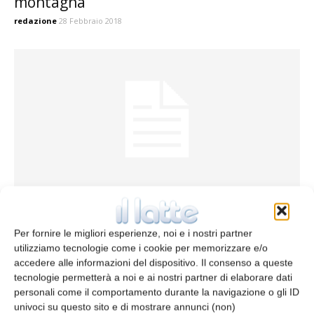
montagna”
redazione
28 Febbraio 2018
Pubblicato il decreto sull’indicazione
“prodotto di montagna”
Per fornire le migliori esperienze, noi e i nostri partner
redazione
14 Settembre 2017
utilizziamo tecnologie come i cookie per memorizzare e/o
accedere alle informazioni del dispositivo. Il consenso a queste
tecnologie permetterà a noi e ai nostri partner di elaborare dati
personali come il comportamento durante la navigazione o gli ID
univoci su questo sito e di mostrare annunci (non)