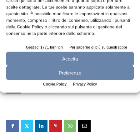
Clicca qui sotto per acconsentire a quanto sopra o per fare
latte condensato -34%.
scelte dettagliate. Le tue scelte saranno applicate solamente a
questo sito. È possibile modificare le impostazioni in qualsiasi
Stabile l’indice generale dei prezzi dell’ultima
momento, compreso il ritiro del consenso, utilizzando i pulsanti
della Cookie Policy o cliccando sul pulsante di gestione del
asta GDT (21/11/2023): AMF +0,9%, lattosio
consenso nella parte inferiore dello schermo.
+6,4%, WMP +1,9%, burro -1,1%, formaggio
-9,7% e SMP -3,8%.
Gestisci 1771 fornitori
Per saperne di più su questi scopi
Accetta
Fonte: European Milk Market Observatory
(MMO)
Preferenze
Cookie Policy
Privacy Policy
TAGS
dairy dashboard