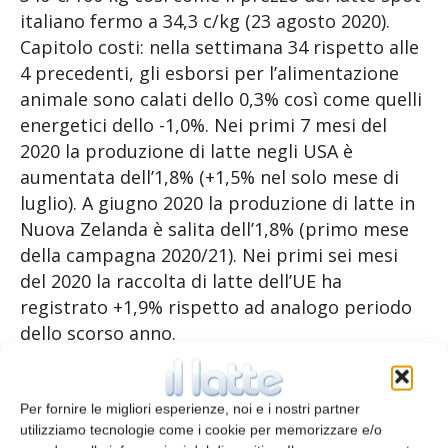
italiano fermo a 34,3 c/kg (23 agosto 2020).
Capitolo costi: nella settimana 34 rispetto alle
4 precedenti, gli esborsi per l’alimentazione
animale sono calati dello 0,3% così come quelli
energetici dello -1,0%. Nei primi 7 mesi del
2020 la produzione di latte negli USA è
aumentata dell’1,8% (+1,5% nel solo mese di
luglio). A giugno 2020 la produzione di latte in
Nuova Zelanda è salita dell’1,8% (primo mese
della campagna 2020/21). Nei primi sei mesi
del 2020 la raccolta di latte dell’UE ha
registrato +1,9% rispetto ad analogo periodo
dello scorso anno.
Tra giugno e luglio è in positivo la produzione
dei principali derivati lattieri: WMP +6,6%,
Per fornire le migliori esperienze, noi e i nostri partner
utilizziamo tecnologie come i cookie per memorizzare e/o
burro +2,2%, formaggio +1,9%, SMP +0,5%,