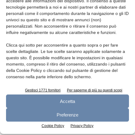
accedere alle informazioni del dispositivo. Il consenso a queste
latte alimentare +3,9%; in controtendenza
tecnologie permetterà a noi e ai nostri partner di elaborare dati
panna (-1,2%) e latte concentrato (-0,9%).
personali come il comportamento durante la navigazione o gli ID
univoci su questo sito e di mostrare annunci (non)
personalizzati. Non acconsentire o ritirare il consenso può
Fonte: European Milk Market Observatory
influire negativamente su alcune caratteristiche e funzioni.
Clicca qui sotto per acconsentire a quanto sopra o per fare
TAGS
dairy dashboard
scelte dettagliate. Le tue scelte saranno applicate solamente a
questo sito. È possibile modificare le impostazioni in qualsiasi
momento, compreso il ritiro del consenso, utilizzando i pulsanti
della Cookie Policy o cliccando sul pulsante di gestione del
consenso nella parte inferiore dello schermo.
Gestisci 1771 fornitori
Per saperne di più su questi scopi
Accetta
Articolo precedente
Articolo successivo
Preferenze
Prezzi lattieri all’ingrosso
Lettura di codici e ispezione
stabili a luglio
visiva
Cookie Policy
Privacy Policy