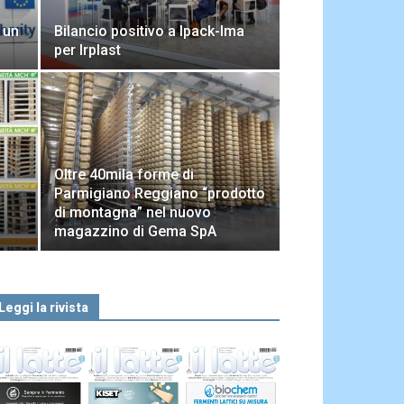
 un
Bilancio positivo a Ipack-Ima
per Irplast
Oltre 40mila forme di
Parmigiano Reggiano “prodotto
di montagna” nel nuovo
magazzino di Gema SpA
Leggi la rivista