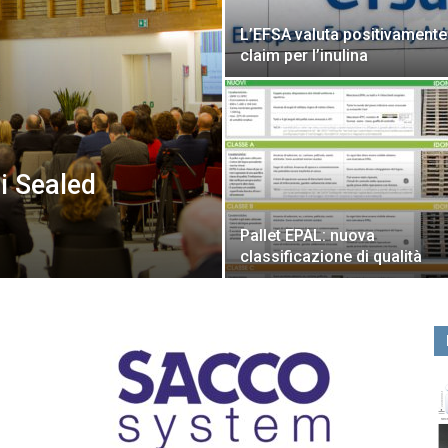
L’EFSA valuta positivamente
claim per l’inulina
i Sealed
Pallet EPAL: nuova
classificazione di qualità