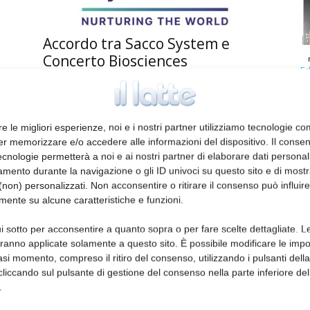
Accordo tra Sacco System e
Concerto Biosciences
Ed
redazione
20 Aprile 2026
re le migliori esperienze, noi e i nostri partner utilizziamo tecnologie co
er memorizzare e/o accedere alle informazioni del dispositivo. Il conse
cnologie permetterà a noi e ai nostri partner di elaborare dati personal
mento durante la navigazione o gli ID univoci su questo sito e di most
non) personalizzati. Non acconsentire o ritirare il consenso può influire
mente su alcune caratteristiche e funzioni.
i sotto per acconsentire a quanto sopra o per fare scelte dettagliate. L
aranno applicate solamente a questo sito. È possibile modificare le impo
Salon du Fromage et des
asi momento, compreso il ritiro del consenso, utilizzando i pulsanti dell
Produits Laitiers: novità e
cliccando sul pulsante di gestione del consenso nella parte inferiore del
tendenze
.
redazione
14 Aprile 2026