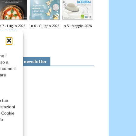
n.7 - Luglio 2026
n.6 - Giugno 2026
n.5 - Maggio 2026
icola Web
me i
Iscriviti alla newsletter
nso a
i come il
rare
e tue
stazioni
a Cookie
lo