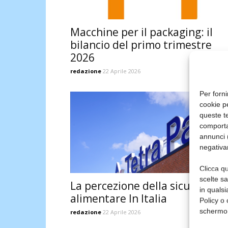
Macchine per il packaging: il
bilancio del primo trimestre
2026
redazione
22 Aprile 2026
Per forni
cookie p
queste te
comporta
annunci (
negativa
Clicca qu
scelte s
La percezione della sicurezza
in qualsi
alimentare In Italia
Policy o 
schermo
redazione
22 Aprile 2026