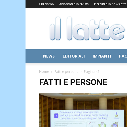
Chi siamo
Abbonati alla rivista
Iscriviti alla newslette
Il
Latte
NEWS
EDITORIALI
IMPIANTI
PAC
Home
Fatti e persone
Pagina 45
FATTI E PERSONE