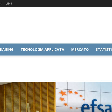
r
Libri
KAGING
TECNOLOGIA APPLICATA
MERCATO
STATIST