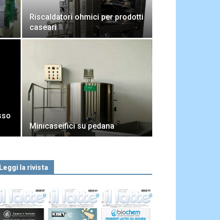
Riscaldatori ohmici per prodotti
caseari
asso
Minicaseifici su pedana
Leggi la rivista