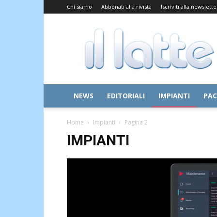
Chi siamo
Abbonati alla rivista
Iscriviti alla newslette
Il
Latte
NEWS
EDITORIALI
IMPIANTI
PAC
Home
Impianti
Pagina 2
IMPIANTI