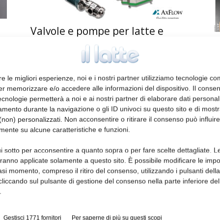
Valvole e pompe per latte e
derivati
Ed
redazione
1 Maggio 2026
re le migliori esperienze, noi e i nostri partner utilizziamo tecnologie co
er memorizzare e/o accedere alle informazioni del dispositivo. Il conse
cnologie permetterà a noi e ai nostri partner di elaborare dati personal
mento durante la navigazione o gli ID univoci su questo sito e di most
non) personalizzati. Non acconsentire o ritirare il consenso può influire
mente su alcune caratteristiche e funzioni.
i sotto per acconsentire a quanto sopra o per fare scelte dettagliate. L
aranno applicate solamente a questo sito. È possibile modificare le impo
Linea di confezionamento in
asi momento, compreso il ritiro del consenso, utilizzando i pulsanti dell
asettico
cliccando sul pulsante di gestione del consenso nella parte inferiore del
.
redazione
6 Aprile 2026
Gestisci 1771 fornitori
Per saperne di più su questi scopi