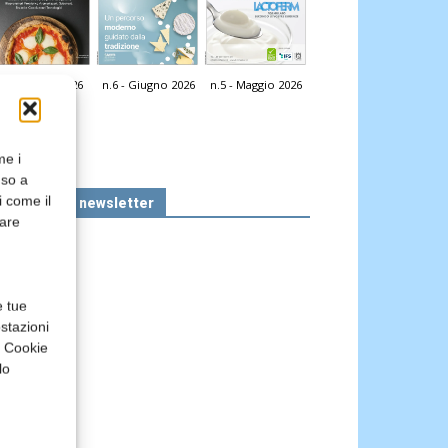
n.7 - Luglio 2026
n.6 - Giugno 2026
n.5 - Maggio 2026
icola Web
me i
nso a
i come il
Iscriviti alla newsletter
rare
e tue
stazioni
a Cookie
lo