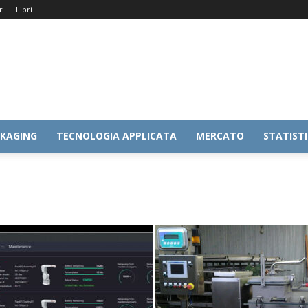
r
Libri
KAGING
TECNOLOGIA APPLICATA
MERCATO
STATIST