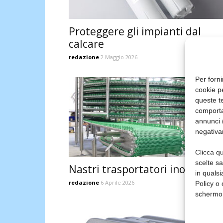
Proteggere gli impianti dal
calcare
redazione
2 Maggio 2026
Per forni
cookie p
queste te
comporta
annunci (
negativa
Clicca qu
scelte s
Nastri trasportatori inox
in qualsi
redazione
6 Aprile 2026
Policy o 
schermo