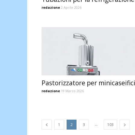
redazione
2 Aprile 2026
Pastorizzatore per minicaseific
redazione
19 Marzo 2026
...
1
2
3
103