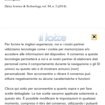
Dairy Science & Technology, vol. 94, n. 5 (2014)
TAGS
Cheddar
formaggio svizzero
Gouda
mozzarella
Per fornire le migliori esperienze, noi e i nostri partner
utilizziamo tecnologie come i cookie per memorizzare e/o
accedere alle informazioni del dispositivo. Il consenso a queste
tecnologie permetterà a noi e ai nostri partner di elaborare dati
personali come il comportamento durante la navigazione o gli ID
univoci su questo sito e di mostrare annunci (non)
personalizzati. Non acconsentire o ritirare il consenso può
influire negativamente su alcune caratteristiche e funzioni.
Articolo precedente
Articolo successivo
Clicca qui sotto per acconsentire a quanto sopra o per fare
Tipo di caglio e caratteristiche
Progressi sulla
scelte dettagliate. Le tue scelte saranno applicate solamente a
sensoriali di formaggi di capra
sperimentazione di peptidi
questo sito. È possibile modificare le impostazioni in qualsiasi
caseari bioattivi
momento, compreso il ritiro del consenso, utilizzando i pulsanti