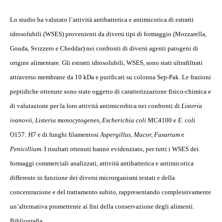
Lo studio ha valutato l’attività antibatterica e antimicotica di estratti
idrosolubili (WSES) provenienti da diversi tipi di formaggio (Mozzarella,
Gouda, Svizzero e Cheddar) nei confronti di diversi agenti patogeni di
origine alimentare. Gli estratti idrosolubili, WSES, sono stati ultrafiltrati
attraverso membrane da 10 kDa e purificati su colonna Sep-Pak. Le frazioni
peptidiche ottenute sono state oggetto di caratterizzazione fisico-chimica e
di valutazione per la loro attività antimicrobica nei confronti di
Listeria
ivanovii, Listeria monocytogenes, Escherichia coli
MC4100 e
E. coli
O157: H7 e di funghi filamentosi
Aspergillus, Mucor, Fusarium
e
Penicillium
. I risultati ottenuti hanno evidenziato, per tutti i WSES dei
formaggi commerciali analizzati, attività antibatterica e antimicotica
differente in funzione dei diversi microrganismi testati e della
concentrazione e del trattamento subito, rappresentando complessivamente
un’alternativa promettente ai fini della conservazione degli alimenti.
Bibliografia