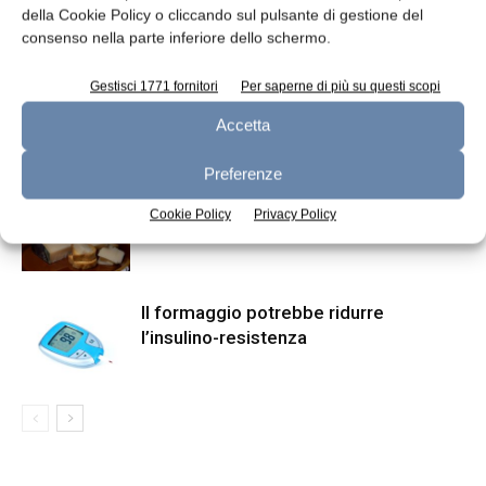
della Cookie Policy o cliccando sul pulsante di gestione del
consenso nella parte inferiore dello schermo.
ARTICOLI CORRELATI
ALTRO DALL'AUTORE
Gestisci 1771 fornitori
Per saperne di più su questi scopi
Adulterazione con latte vaccino di
Accetta
formaggi da latte di altre specie
Preferenze
Nuova metodologia per tenere sotto
Cookie Policy
Privacy Policy
controllo l’acidità del Gouda
Il formaggio potrebbe ridurre
l’insulino-resistenza