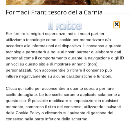
Formadi Frant tesoro della Carnia
redazione
24 Aprile 2013
Per fornire le migliori esperienze, noi e i nostri partner
utilizziamo tecnologie come i cookie per memorizzare e/o
accedere alle informazioni del dispositivo. Il consenso a queste
tecnologie permetterà a noi e ai nostri partner di elaborare dati
personali come il comportamento durante la navigazione o gli ID
univoci su questo sito e di mostrare annunci (non)
personalizzati. Non acconsentire o ritirare il consenso può
influire negativamente su alcune caratteristiche e funzioni.
Clicca qui sotto per acconsentire a quanto sopra o per fare
scelte dettagliate. Le tue scelte saranno applicate solamente a
La nuova disciplina sui claims salutistici
questo sito. È possibile modificare le impostazioni in qualsiasi
redazione
24 Aprile 2013
momento, compreso il ritiro del consenso, utilizzando i pulsanti
della Cookie Policy o cliccando sul pulsante di gestione del
consenso nella parte inferiore dello schermo.