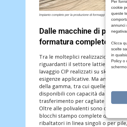
Per forni
cookie p
queste te
Impianto completo per la produzione di formaggi a pasta molle 
comporta
annunci (
Dalle macchine di process
negativa
formatura complete
Clicca qu
scelte s
in qualsi
Tra le molteplici realizzazioni che
Policy o 
riguardanti il settore lattiero-casear
schermo
lavaggio CIP realizzati su skid con 
esigenze applicative. Ma anche le po
della gamma, tra cui quelle a culla e
disponibili con capacità da 1000 a 4
trasferimento per cagliate fragili 
Oltre alle polivalenti sono disponib
blocchi stampo complete di dosatori
ribaltatori in linea singoli o per pile