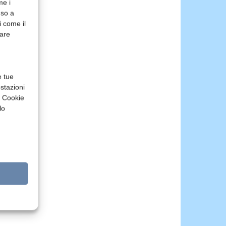
me i
nso a
i come il
rare
e tue
stazioni
a Cookie
lo