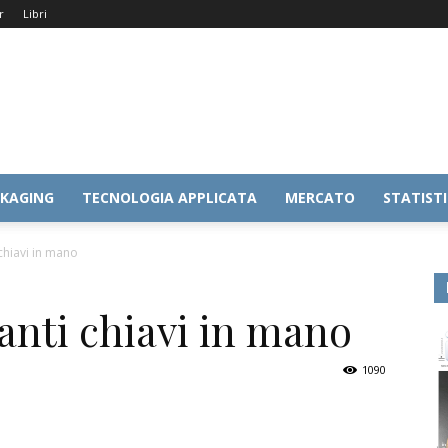
r
Libri
KAGING
TECNOLOGIA APPLICATA
MERCATO
STATIST
chiavi in mano
anti chiavi in mano
1090