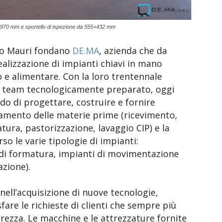
10x1970 mm e sportello di ispezione da 555×432 mm
imo Mauri fondano
DE.MA
, azienda che da
alizzazione di impianti chiavi in mano
io e alimentare. Con la loro trentennale
un team tecnologicamente preparato, oggi
ado di progettare, costruire e fornire
ttamento delle materie prime (ricevimento,
ura, pastorizzazione, lavaggio CIP) e la
so le varie tipologie di impianti:
 di formatura, impianti di movimentazione
zione).
ll’acquisizione di nuove tecnologie,
are le richieste di clienti che sempre più
rezza. Le macchine e le attrezzature fornite