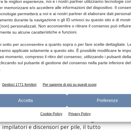
re le migliori esperienze, noi e i nostri partner utilizziamo tecnologie co
er memorizzare e/o accedere alle informazioni del dispositivo. Il conse
cnologie permetterà a noi e ai nostri partner di elaborare dati personal
e semidura
mento durante la navigazione o gli ID univoci su questo sito e di most
non) personalizzati. Non acconsentire o ritirare il consenso può influire
o e trasformazione alle linee di
mente su alcune caratteristiche e funzioni.
i sotto per acconsentire a quanto sopra o per fare scelte dettagliate. L
aranno applicate solamente a questo sito. È possibile modificare le impo
asi momento, compreso il ritiro del consenso, utilizzando i pulsanti dell
 DE.MA è in grado di mettere in campo
cliccando sul pulsante di gestione del consenso nella parte inferiore del
io vi sono i pastorizzatori e gli impianti di
.
portate e capacità personalizzabili secondo le
livalenti rappresentano un fiore all’occhiello
Gestisci 1771 fornitori
Per saperne di più su questi scopi
 a “doppio 0”. Le polivalenti a culla sono
000 litri e pompe ad aria (sistema di
Accetta
Preferenze
come crescenza, squacquerone e gorgonzola).
ili linee di movimentazione e di dosaggio in
Cookie Policy
Privacy Policy
 a rullo o a testate volumetriche regolabili,
, impilatori e discensori per pile, il tutto