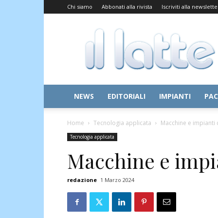
Chi siamo
Abbonati alla rivista
Iscriviti alla newslette
Il
Latte
NEWS
EDITORIALI
IMPIANTI
PAC
Home
Tecnologia applicata
Macchine e impianti 
Tecnologia applicata
Macchine e impi
redazione
1 Marzo 2024