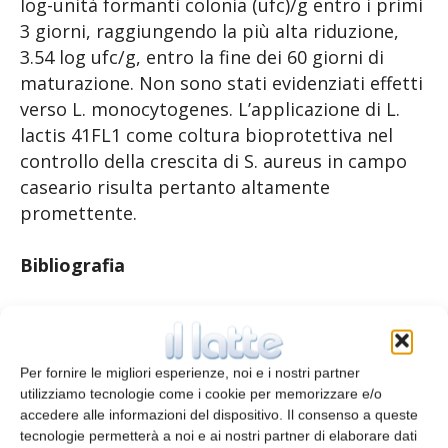
log-unità formanti colonia (ufc)/g entro i primi
3 giorni, raggiungendo la più alta riduzione,
3.54 log ufc/g, entro la fine dei 60 giorni di
maturazione. Non sono stati evidenziati effetti
verso L. monocytogenes. L’applicazione di L.
lactis 41FL1 come coltura bioprotettiva nel
controllo della crescita di S. aureus in campo
caseario risulta pertanto altamente
promettente.
Bibliografia
B. Dal Bello
et al., Univ. di Torino, Ist.
Zooprofilattico Sperimentale Piemonte Liguria
e Valle d’Aosta e Univ. degli Studi del Piemonte
Per fornire le migliori esperienze, noi e i nostri partner
Orientale “A. Avogadro”, Novara (p. 468-
utilizziamo tecnologie come i cookie per memorizzare e/o
accedere alle informazioni del dispositivo. Il consenso a queste
477); International Journal of Dairy Technology,
tecnologie permetterà a noi e ai nostri partner di elaborare dati
vol. 66, n. 4 (2013)