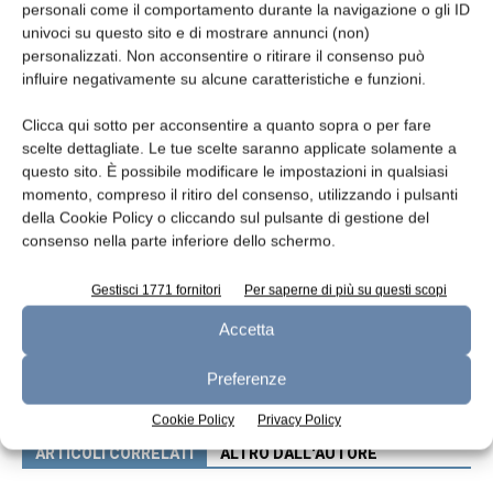
personali come il comportamento durante la navigazione o gli ID
univoci su questo sito e di mostrare annunci (non)
personalizzati. Non acconsentire o ritirare il consenso può
TAGS
formaggi stagionati
formaggio
studio
influire negativamente su alcune caratteristiche e funzioni.
Clicca qui sotto per acconsentire a quanto sopra o per fare
scelte dettagliate. Le tue scelte saranno applicate solamente a
questo sito. È possibile modificare le impostazioni in qualsiasi
momento, compreso il ritiro del consenso, utilizzando i pulsanti
della Cookie Policy o cliccando sul pulsante di gestione del
consenso nella parte inferiore dello schermo.
Gestisci 1771 fornitori
Per saperne di più su questi scopi
Articolo precedente
Articolo successivo
Accetta
Crioresistenza di Lactobacillus
Selezione genetica e
delbrueckii
composizione di acidi grassi
del latte
Preferenze
Cookie Policy
Privacy Policy
ARTICOLI CORRELATI
ALTRO DALL'AUTORE