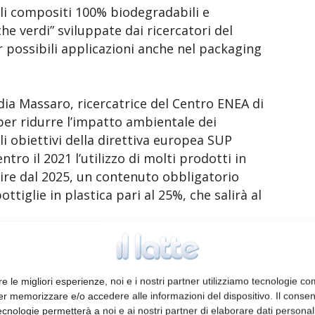
li compositi 100% biodegradabili e
he verdi” sviluppate dai ricercatori del
r possibili applicazioni anche nel packaging
dia Massaro, ricercatrice del Centro ENEA di
 per ridurre l’impatto ambientale dei
gli obiettivi della direttiva europea SUP
ntro il 2021 l’utilizzo di molti prodotti in
tire dal 2025, un contenuto obbligatorio
ttiglie in plastica pari al 25%, che salirà al
i e antimicrobiche
re le migliori esperienze, noi e i nostri partner utilizziamo tecnologie co
abietola, sono state messe a punto, in
er memorizzare e/o accedere alle informazioni del dispositivo. Il conse
Salento, rendendo il film bioattivo con
cnologie permetterà a noi e ai nostri partner di elaborare dati personal