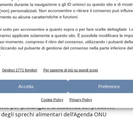
mento durante la navigazione o gli ID univoci su questo sito e di most
 a essere biodegradabili e compostabili e a
non) personalizzati. Non acconsentire o ritirare il consenso può influire
i contenimento e protezione degli alimenti,
mente su alcune caratteristiche e funzioni.
rnire una risposta specifica all’ambiente con
tatto» spiega Claudia Massaro.
i sotto per acconsentire a quanto sopra o per fare scelte dettagliate. L
aranno applicate solamente a questo sito. È possibile modificare le impo
asi momento, compreso il ritiro del consenso, utilizzando i pulsanti dell
lo (derivato dall’anacardo) e della porfirina,
cliccando sul pulsante di gestione del consenso nella parte inferiore del
e proprietà antiossidanti e antifungine,
.
 oltre ad essere in grado di “segnalare” il
tare che avvolgono: in pratica reagendo
Gestisci 1771 fornitori
Per saperne di più su questi scopi
 della confezione, cambiano colore a
on cui vengono a contatto, diventando così
Accetta
Preferenze
one del prodotto. Inoltre, utilizzando ossido
uppate biopellicole dalle proprietà
Cookie Policy
Privacy Policy
tte per prolungare la scadenza dei prodotti,
ne degli sprechi alimentari dell’Agenda ONU