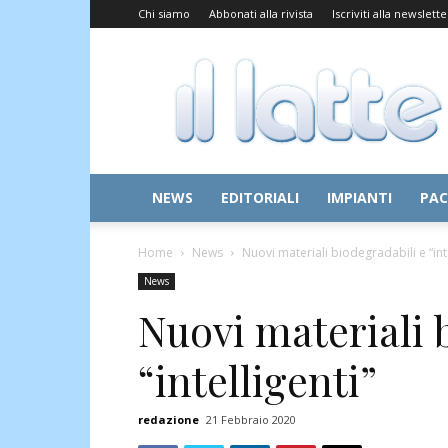
Chi siamo
Abbonati alla rivista
Iscriviti alla newslette
Il
Latte
NEWS
EDITORIALI
IMPIANTI
PAC
Home
News
Nuovi materiali biodegradabili e “inte
News
Nuovi materiali 
“intelligenti”
redazione
21 Febbraio 2020