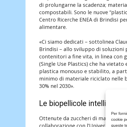
di prolungarne la scadenza; materia
compostabili. Sono le nuove “plastic
Centro Ricerche ENEA di Brindisi pe
alimentare.
«Ci siamo dedicati – sottolinea Clau
Brindisi – allo sviluppo di soluzioni
contenitori a fine vita, in linea con 
(Single Use Plastics) che ha vietato e
plastica monouso e stabilito, a par
minimo di materiale riciclato nelle bo
30% nel 2030».
Le biopellicole intelligent
Per forni
Ottenute da zuccheri di mais e barb
cookie p
collaborazione con l’Università del 
queste te