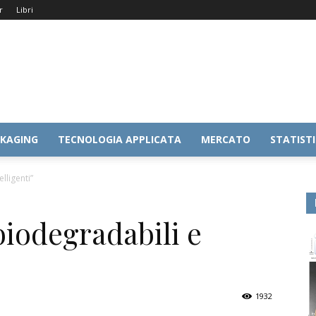
r
Libri
KAGING
TECNOLOGIA APPLICATA
MERCATO
STATIST
lligenti”
biodegradabili e
1932