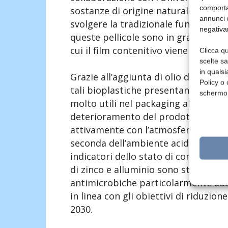
comporta
sostanze di origine naturale. «Oltre
annunci (
svolgere la tradizionale funzione d
negativa
queste pellicole sono in grado di fo
cui il film contenitivo viene in con
Clicca qu
scelte s
in qualsi
Grazie all’aggiunta di olio di cardano
Policy o 
tali bioplastiche presentano spiccat
schermo
molto utili nel packaging alimentare,
deterioramento del prodotto alimen
attivamente con l’atmosfera interna
seconda dell’ambiente acido-base c
indicatori dello stato di conservazi
di zinco e alluminio sono state svil
antimicrobiche particolarmente ada
in linea con gli obiettivi di riduzio
2030.