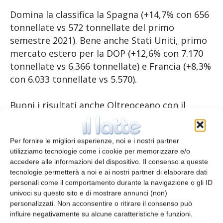
Domina la classifica la Spagna (+14,7% con 656
tonnellate vs 572 tonnellate del primo
semestre 2021). Bene anche Stati Uniti, primo
mercato estero per la DOP (+12,6% con 7.170
tonnellate vs 6.366 tonnellate) e Francia (+8,3%
con 6.033 tonnellate vs 5.570).
Buoni i risultati anche Oltreoceano con il
Giappone che cresce del 79,6% (445 tonnellate
vs 248) e l’Australia che segna un +57,9% (290
Per fornire le migliori esperienze, noi e i nostri partner
tonnellate vs 184 tonnellate).
utilizziamo tecnologie come i cookie per memorizzare e/o
accedere alle informazioni del dispositivo. Il consenso a queste
tecnologie permetterà a noi e ai nostri partner di elaborare dati
TAGS
Parmigiano Reggiano
personali come il comportamento durante la navigazione o gli ID
univoci su questo sito e di mostrare annunci (non)
personalizzati. Non acconsentire o ritirare il consenso può
influire negativamente su alcune caratteristiche e funzioni.