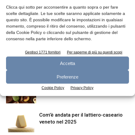
Clicca qui sotto per acconsentire a quanto sopra o per fare
scelte dettagliate. Le tue scelte saranno applicate solamente a
questo sito. È possibile modificare le impostazioni in qualsiasi
momento, compreso il ritiro del consenso, utilizzando i pulsanti
della Cookie Policy o cliccando sul pulsante di gestione del
Articolo precedente
Articolo successivo
consenso nella parte inferiore dello schermo.
Aggiornamento mercati 13-7-
DOP&GO: il tour di quattro DOP
2022
Gestisci 1771 fornitori
Per saperne di più su questi scopi
Accetta
ARTICOLI CORRELATI
ALTRO DALL'AUTORE
Preferenze
TMICC: nel primo semestre 2026
Cookie Policy
Privacy Policy
vendite +4,7%
Com’è andata per il lattiero-caseario
veneto nel 2025