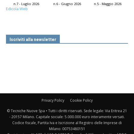
n.7 - Luglio 2026
n.6 - Giugno 2026
n.5 - Maggio 2026
Edicola Web
Iscriviti alla newsletter
Privacy Policy
Cookie Policy
© Tecniche Nuove Spa • Tutti i diritti riservati. Sede legale: Via Eritrea 21
- 20157 Milano. Capitale sociale: 5.000.000 euro interamente versati.
Codice fiscale, Partita Iva e Iscrizione al Registro delle Imprese di
Milano: 00753480151