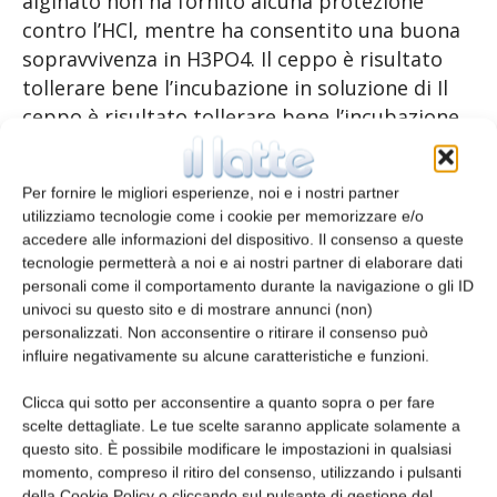
alginato non ha fornito alcuna protezione
contro l’HCl, mentre ha consentito una buona
sopravvivenza in H3PO4. Il ceppo è risultato
tollerare bene l’incubazione in soluzione di Il
ceppo è risultato tollerare bene l’incubazione
in soluzione di pancreatina-bile sia nella forma
libera che incapsulata. Sulla base del livello di
Per fornire le migliori esperienze, noi e i nostri partner
batteri probiotici necessari per fornire un
utilizziamo tecnologie come i cookie per memorizzare e/o
beneficio alla salute e la loro sopravvivenza
accedere alle informazioni del dispositivo. Il consenso a queste
nella mozzarella durante la digestione gastrica
tecnologie permetterà a noi e ai nostri partner di elaborare dati
simulata, sembrerebbe possibile diminuire la
personali come il comportamento durante la navigazione o gli ID
univoci su questo sito e di mostrare annunci (non)
quantità di batteri che si devono ingerire a
personalizzati. Non acconsentire o ritirare il consenso può
un fattore 103 rispetto ad altri
influire negativamente su alcune caratteristiche e funzioni.
alimenti caseari fermentati consumati
quali integratori.
Clicca qui sotto per acconsentire a quanto sopra o per fare
scelte dettagliate. Le tue scelte saranno applicate solamente a
questo sito. È possibile modificare le impostazioni in qualsiasi
Bibliografia
momento, compreso il ritiro del consenso, utilizzando i pulsanti
della Cookie Policy o cliccando sul pulsante di gestione del