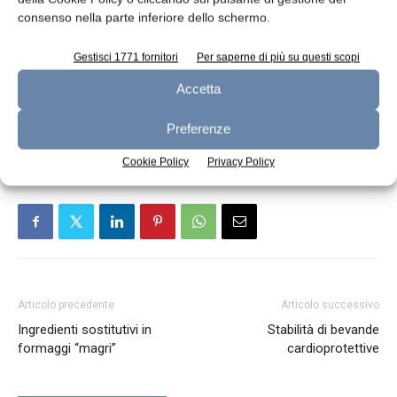
F.Ortakci et al., Utah State Univ. (p. 6274-6281);
consenso nella parte inferiore dello schermo.
Journal of Dairy Science, vol. 95, n. 11 (2012)
Gestisci 1771 fornitori
Per saperne di più su questi scopi
Accetta
TAGS
analisi
formaggio
indagine
laboratorio
Microbiologia
Probiotici
ricerca
Preferenze
Cookie Policy
Privacy Policy
Articolo precedente
Articolo successivo
Ingredienti sostitutivi in
Stabilità di bevande
formaggi “magri”
cardioprotettive