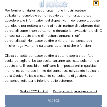
Per fornire le migliori esperienze, noi e i nostri partner
utilizziamo tecnologie come i cookie per memorizzare e/o
Emmi si rafforza nel latte bio di capra e
accedere alle informazioni del dispositivo. Il consenso a queste
tecnologie permetterà a noi e ai nostri partner di elaborare dati
pecora
personali come il comportamento durante la navigazione o gli ID
redazione
3 Aprile 2019
univoci su questo sito e di mostrare annunci (non)
personalizzati. Non acconsentire o ritirare il consenso può
influire negativamente su alcune caratteristiche e funzioni.
Clicca qui sotto per acconsentire a quanto sopra o per fare
scelte dettagliate. Le tue scelte saranno applicate solamente a
questo sito. È possibile modificare le impostazioni in qualsiasi
momento, compreso il ritiro del consenso, utilizzando i pulsanti
della Cookie Policy o cliccando sul pulsante di gestione del
consenso nella parte inferiore dello schermo.
Gestisci 1771 fornitori
Per saperne di più su questi scopi
TINE investe nella regione Nord-Norge in
Accetta
Norvegia