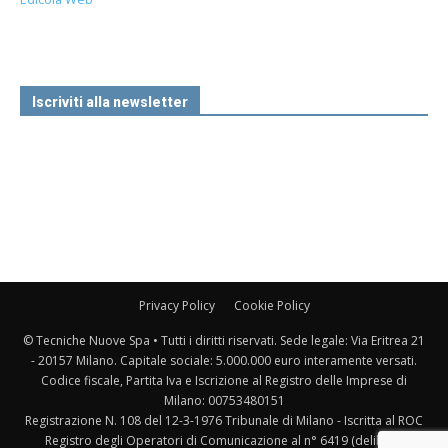
Iscriviti alla newsletter
Privacy Policy
Cookie Policy
© Tecniche Nuove Spa • Tutti i diritti riservati. Sede legale: Via Eritrea 21
- 20157 Milano. Capitale sociale: 5.000.000 euro interamente versati.
Codice fiscale, Partita Iva e Iscrizione al Registro delle Imprese di
Milano: 00753480151
Registrazione N. 108 del 12-3-1976 Tribunale di Milano - Iscritta al ROC
Registro degli Operatori di Comunicazione al n° 6419 (delibera