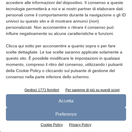
Identificare sottospecie di Lactococcus
accedere alle informazioni del dispositivo. Il consenso a queste
tecnologie permetterà a noi e ai nostri partner di elaborare dati
lactis
personali come il comportamento durante la navigazione o gli ID
Redazione
22 Gennaio 2014
univoci su questo sito e di mostrare annunci (non)
personalizzati. Non acconsentire o ritirare il consenso può
influire negativamente su alcune caratteristiche e funzioni.
Clicca qui sotto per acconsentire a quanto sopra o per fare
scelte dettagliate. Le tue scelte saranno applicate solamente a
questo sito. È possibile modificare le impostazioni in qualsiasi
momento, compreso il ritiro del consenso, utilizzando i pulsanti
della Cookie Policy o cliccando sul pulsante di gestione del
consenso nella parte inferiore dello schermo.
Gestisci 1771 fornitori
Per saperne di più su questi scopi
Saggi molecolari
Accetta
Identificazione di lieviti in latte
Redazione
16 Dicembre 2013
Preferenze
Cookie Policy
Privacy Policy