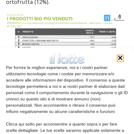
ortofrutta (12%).
Per fornire le migliori esperienze, noi e i nostri partner
utilizziamo tecnologie come i cookie per memorizzare e/o
accedere alle informazioni del dispositivo. Il consenso a queste
tecnologie permetterà a noi e ai nostri partner di elaborare dati
personali come il comportamento durante la navigazione o gli ID
univoci su questo sito e di mostrare annunci (non)
Più che positiva la performance dell’export bio
personalizzati. Non acconsentire o ritirare il consenso può
del nostro Paese: nel 2021 le vendite di
influire negativamente su alcune caratteristiche e funzioni.
prodotti agroalimentari italiani biologici sui
mercati internazionali ammontano a 2,9
Clicca qui sotto per acconsentire a quanto sopra o per fare
scelte dettagliate. Le tue scelte saranno applicate solamente a
miliardi di euro (+11% anno su anno), in linea