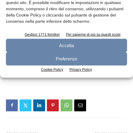
questo sito. È possibile modificare le impostazioni in qualsiasi
con il trend dall’export agroalimentare nel suo
momento, compreso il ritiro del consenso, utilizzando i pulsanti
complesso (+10% nei primi sei mesi del 2021).
della Cookie Policy o cliccando sul pulsante di gestione del
Circa 6% sull’export agroalimentare italiano
consenso nella parte inferiore dello schermo.
totale, 76% sul valore degli alimenti DOP/IGP
Gestisci 1771 fornitori
Per saperne di più su questi scopi
all’estero: questi i numeri dell’export bio che
valgono all’Italia il secondo posto di exporter
Accetta
bio, dietro gli USA.
Preferenze
Cookie Policy
Privacy Policy
TAGS
biologico