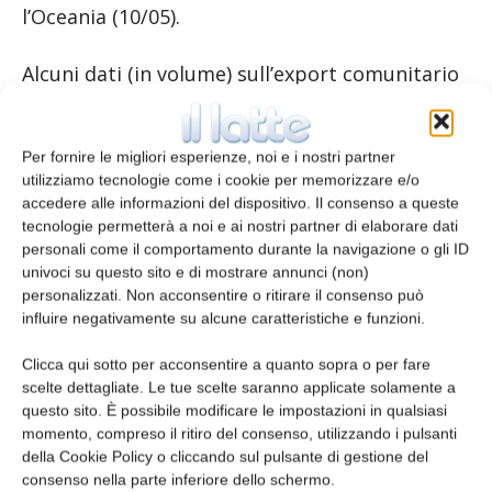
l’Oceania (10/05).
Alcuni dati (in volume) sull’export comunitario
tra gennaio-marzo 2020: le esportazioni di
burro sono aumentate del 37% mentre quelle
di formaggio, SMP e WMP hanno segnato -7%,
Per fornire le migliori esperienze, noi e i nostri partner
utilizziamo tecnologie come i cookie per memorizzare e/o
-24%, +2% rispettivamente. Per mercato di
accedere alle informazioni del dispositivo. Il consenso a queste
sbocco, invece, tra gennaio e marzo 2020 gli
tecnologie permetterà a noi e ai nostri partner di elaborare dati
Stati Uniti hanno importato dall’UE più
personali come il comportamento durante la navigazione o gli ID
formaggio (+8%, 30.416 t) e burro (+17% 8.083
univoci su questo sito e di mostrare annunci (non)
personalizzati. Non acconsentire o ritirare il consenso può
t).
influire negativamente su alcune caratteristiche e funzioni.
Nel periodo gennaio-marzo 2020 l’import
Clicca qui sotto per acconsentire a quanto sopra o per fare
cinese mostra queste performance: SMP
scelte dettagliate. Le tue scelte saranno applicate solamente a
questo sito. È possibile modificare le impostazioni in qualsiasi
(-16%), WMP (-3%), formaggio (+26%), burro +
momento, compreso il ritiro del consenso, utilizzando i pulsanti
butteroil (+71%) (in volume).
della Cookie Policy o cliccando sul pulsante di gestione del
consenso nella parte inferiore dello schermo.