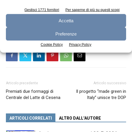
Fonte: European Milk Market Observatory
Gestisci 1771 fornitori
Per saperne di più su questi scopi
Accetta
TAGS
dairy dashboard
Preferenze
Cookie Policy
Privacy Policy
Articolo precedente
Articolo successivo
Premiati due formaggi di
Il progetto “made green in
Centrale del Latte di Cesena
Italy” unisce tre DOP
ARTICOLI CORRELATI
ALTRO DALL'AUTORE