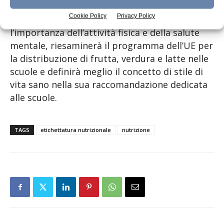
-la Commissione tratterà la questione
Cookie Policy
Privacy Policy
dell’alimentazione sana e sostenibile e
l’importanza dell’attività fisica e della salute
mentale, riesaminerà il programma dell’UE per
la distribuzione di frutta, verdura e latte nelle
scuole e definirà meglio il concetto di stile di
vita sano nella sua raccomandazione dedicata
alle scuole.
TAGS
etichettatura nutrizionale
nutrizione