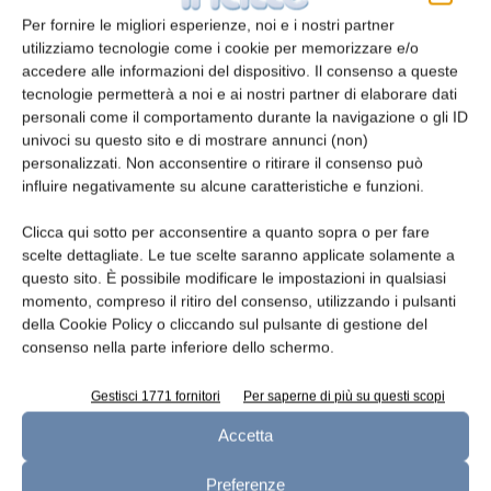
-messa a punto e aggiornamento di una banca
Per fornire le migliori esperienze, noi e i nostri partner
dati degli ingredienti alimentari contenente
utilizziamo tecnologie come i cookie per memorizzare e/o
accedere alle informazioni del dispositivo. Il consenso a queste
informazioni sulla qualità nutrizionale dei
tecnologie permetterà a noi e ai nostri partner di elaborare dati
prodotti alimentari trasformati venduti
personali come il comportamento durante la navigazione o gli ID
nell’UE, al fine di promuovere i prodotti
univoci su questo sito e di mostrare annunci (non)
alimentari più sani e ridurre il consumo di
personalizzati. Non acconsentire o ritirare il consenso può
influire negativamente su alcune caratteristiche e funzioni.
quelli meno sani, ricchi di zuccheri, grassi e
sale. Il conseguimento di tale obiettivo sarà
Clicca qui sotto per acconsentire a quanto sopra o per fare
ulteriormente favorito dall’apposizione sulla
scelte dettagliate. Le tue scelte saranno applicate solamente a
parte anteriore degli imballaggi di
questo sito. È possibile modificare le impostazioni in qualsiasi
momento, compreso il ritiro del consenso, utilizzando i pulsanti
un’etichettatura nutrizionale obbligatoria e
della Cookie Policy o cliccando sul pulsante di gestione del
armonizzata nonché dalle disposizioni del
consenso nella parte inferiore dello schermo.
codice di condotta dell’UE sulle pratiche
commerciali e di marketing responsabili nella
Gestisci 1771 fornitori
Per saperne di più su questi scopi
filiera alimentare, entrato in vigore nel luglio
Accetta
2021;
Preferenze