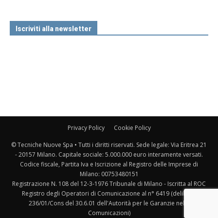
Iscriviti alla newsletter
Privacy Policy
Cookie Policy
© Tecniche Nuove Spa • Tutti i diritti riservati. Sede legale: Via Eritrea 21
- 20157 Milano. Capitale sociale: 5.000.000 euro interamente versati.
Codice fiscale, Partita Iva e Iscrizione al Registro delle Imprese di
Milano: 00753480151
Registrazione N. 108 del 12-3-1976 Tribunale di Milano - Iscritta al ROC
Registro degli Operatori di Comunicazione al n° 6419 (delibera
236/01/Cons del 30.6.01 dell'Autorità per le Garanzie nelle
Comunicazioni)