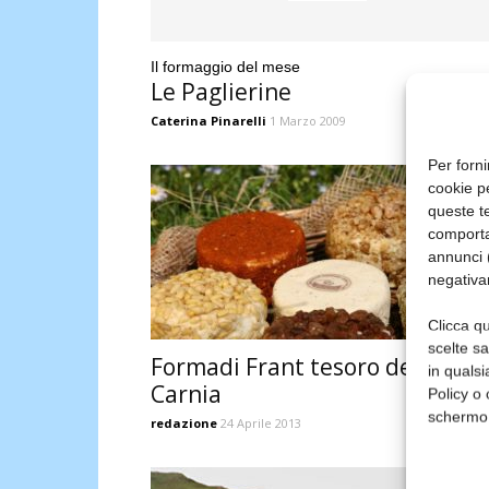
Il formaggio del mese
Le Paglierine
Caterina Pinarelli
1 Marzo 2009
Per forni
cookie p
queste te
comporta
annunci (
negativa
Clicca qu
scelte s
Formadi Frant tesoro della
in qualsi
Carnia
Policy o 
schermo
redazione
24 Aprile 2013