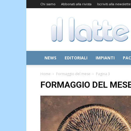
Chi siamo
Abbonati alla rivista
Iscriviti alla newslette
Il
Latte
NEWS
EDITORIALI
IMPIANTI
PAC
Home
Formaggio del mese
Pagina 3
FORMAGGIO DEL MES