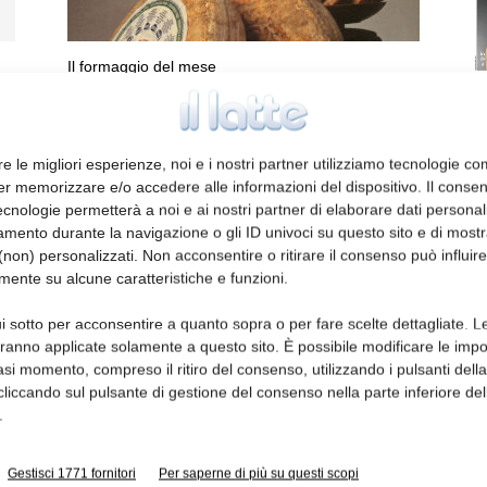
Il formaggio del mese
La Toma Piemontese
Ed
Caterina Pinarelli
12 Dicembre 2007
re le migliori esperienze, noi e i nostri partner utilizziamo tecnologie co
er memorizzare e/o accedere alle informazioni del dispositivo. Il conse
cnologie permetterà a noi e ai nostri partner di elaborare dati personal
mento durante la navigazione o gli ID univoci su questo sito e di most
non) personalizzati. Non acconsentire o ritirare il consenso può influire
mente su alcune caratteristiche e funzioni.
i sotto per acconsentire a quanto sopra o per fare scelte dettagliate. L
aranno applicate solamente a questo sito. È possibile modificare le impo
Il formaggio del mese
asi momento, compreso il ritiro del consenso, utilizzando i pulsanti dell
La Prescinseua
cliccando sul pulsante di gestione del consenso nella parte inferiore del
.
Roberto Tognella
3 Novembre 2011
Gestisci 1771 fornitori
Per saperne di più su questi scopi