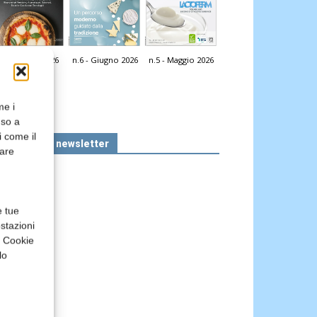
n.7 - Luglio 2026
n.6 - Giugno 2026
n.5 - Maggio 2026
icola Web
me i
nso a
i come il
Iscriviti alla newsletter
rare
e tue
stazioni
a Cookie
lo