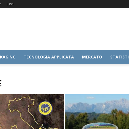
r
Libri
KAGING
TECNOLOGIA APPLICATA
MERCATO
STATIST
E