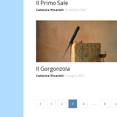
Il Primo Sale
Caterina Pinarelli
10 Ottobre 2007
Il Gorgonzola
Caterina Pinarelli
6 Giugno 2007
...
1
2
3
4
8