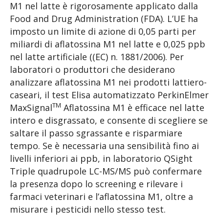
M1 nel latte è rigorosamente applicato dalla
Food and Drug Administration (FDA). L’UE ha
imposto un limite di azione di 0,05 parti per
miliardi di aflatossina M1 nel latte e 0,025 ppb
nel latte artificiale ((EC) n. 1881/2006). Per
laboratori o produttori che desiderano
analizzare aflatossina M1 nei prodotti lattiero-
caseari, il test Elisa automatizzato PerkinElmer
TM
MaxSignal
Aflatossina M1 è efficace nel latte
intero e disgrassato, e consente di scegliere se
saltare il passo sgrassante e risparmiare
tempo. Se è necessaria una sensibilità fino ai
livelli inferiori ai ppb, in laboratorio QSight
Triple quadrupole LC-MS/MS può confermare
la presenza dopo lo screening e rilevare i
farmaci veterinari e l’aflatossina M1, oltre a
misurare i pesticidi nello stesso test.