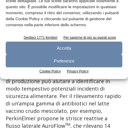
scelte dettagliate. Le tue scelte saranno applicate solamente a
NIR può essere integrato nei sistemi di
questo sito. È possibile modificare le impostazioni in qualsiasi
momento, compreso il ritiro del consenso, utilizzando i pulsanti
controllo del processo per la regolazione
della Cookie Policy o cliccando sul pulsante di gestione del
automatica o manuale. Mentre DA 7440 In-line
consenso nella parte inferiore dello schermo.
NIR offre analisi in tempo reale su un nastro
trasportatore in movimento.
Gestisci 1771 fornitori
Per saperne di più su questi scopi
Accetta
L’industria alimentare ha sempre l’esigenza
di effettuare screening in loco?
Preferenze
Cookie Policy
Privacy Policy
Disporre di metodi di screening rapidi nei siti
di produzione può aiutare a identificare in
modo tempestivo potenziali incidenti di
sicurezza alimentare. Per il rilevamento rapido
di un’ampia gamma di antibiotici nel latte
vaccino crudo mescolato, per esempio,
PerkinElmer propone le strisce reattive a
TM
flusso laterale AuroFlow
, che rilevano 14