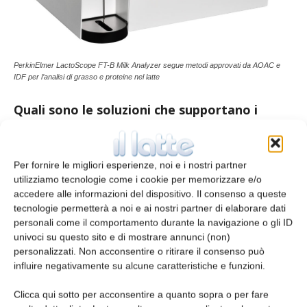
PerkinElmer LactoScope FT-B Milk Analyzer segue metodi approvati da AOAC e
IDF per l’analisi di grasso e proteine nel latte
Quali sono le soluzioni che supportano i
trasformatori sul campo?
Sappiamo che i trasformatori di prodotti
Per fornire le migliori esperienze, noi e i nostri partner
lattiero-caseari hanno spesso bisogno di
utilizziamo tecnologie come i cookie per memorizzare e/o
accedere alle informazioni del dispositivo. Il consenso a queste
controllare la produzione a limiti molto stretti,
tecnologie permetterà a noi e ai nostri partner di elaborare dati
riducendo la preparazione dei campioni che
personali come il comportamento durante la navigazione o gli ID
richiede tempo. Per questo, PerkinElmer DA
univoci su questo sito e di mostrare annunci (non)
TM
TM
7250
SD At-line NIR, DA 7300
In-line NIR e
personalizzati. Non acconsentire o ritirare il consenso può
influire negativamente su alcune caratteristiche e funzioni.
TM
DA 7440
On-line NIR sono progettati per
l’analisi vicino ai siti di produzione e facilitare i
Clicca qui sotto per acconsentire a quanto sopra o per fare
processi di trading e QA/QC. DA 7300 In-line