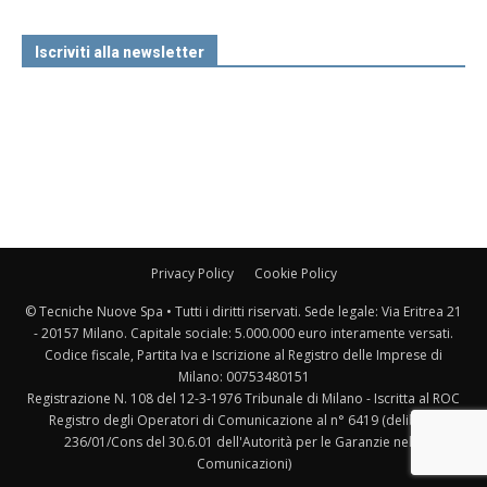
Iscriviti alla newsletter
Privacy Policy
Cookie Policy
© Tecniche Nuove Spa • Tutti i diritti riservati. Sede legale: Via Eritrea 21
- 20157 Milano. Capitale sociale: 5.000.000 euro interamente versati.
Codice fiscale, Partita Iva e Iscrizione al Registro delle Imprese di
Milano: 00753480151
Registrazione N. 108 del 12-3-1976 Tribunale di Milano - Iscritta al ROC
Registro degli Operatori di Comunicazione al n° 6419 (delibera
236/01/Cons del 30.6.01 dell'Autorità per le Garanzie nelle
Comunicazioni)