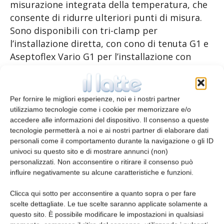
misurazione integrata della temperatura, che
consente di ridurre ulteriori punti di misura.
Sono disponibili con tri-clamp per
l’installazione diretta, con cono di tenuta G1 e
Aseptoflex Vario G1 per l’installazione con
adattatori a processo e a saldare nei serbatoi
e con cono di tenuta G1/2 per l’installazione in
tubazioni. Per ogni sensore di pressione PM è
Per fornire le migliori esperienze, noi e i nostri partner
disponibile un certificato di fabbrica gratuito
utilizziamo tecnologie come i cookie per memorizzare e/o
scaricabile dal sito (www.factory-
accedere alle informazioni del dispositivo. Il consenso a queste
tecnologie permetterà a noi e ai nostri partner di elaborare dati
certificate.ifm). Un accesso semplice alla
personali come il comportamento durante la navigazione o gli ID
documentazione è così garantito anche dopo
univoci su questo sito e di mostrare annunci (non)
l’acquisto del sensore.
personalizzati. Non acconsentire o ritirare il consenso può
influire negativamente su alcune caratteristiche e funzioni.
Il valore aggiunto è IO-Link: permette una
Clicca qui sotto per acconsentire a quanto sopra o per fare
trasmissione dei dati senza perdite grazie alla
scelte dettagliate. Le tue scelte saranno applicate solamente a
comunicazione digitale. Le influenze esterne
questo sito. È possibile modificare le impostazioni in qualsiasi