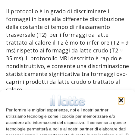
Il protocollo è in grado di discriminare i
formaggi in base alla differente distribuzione
della costante di tempo di rilassamento
trasversale (T2): per i formaggi da latte
trattato al calore il T2 è molto inferiore (T2 ≈ 9
ms) rispetto ai formaggi da latte crudo (T2 ≈
35 ms). Il protocollo MRI descritto è rapido e
nondistruttivo, e consente una discriminazione
statisticamente significativa tra formaggi ovo-
caprini prodotti da latte crudo o trattato al
calore.
Bibliografia
Per fornire le migliori esperienze, noi e i nostri partner
utilizziamo tecnologie come i cookie per memorizzare e/o
G. Mulas
et al. Porto Conte Ricerche, Alghero;
accedere alle informazioni del dispositivo. Il consenso a queste
Journal of dairy science. In stampa. Ed. online 7
tecnologie permetterà a noi e ai nostri partner di elaborare dati