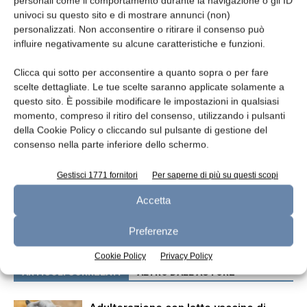
personali come il comportamento durante la navigazione o gli ID
ottobre 2013
univoci su questo sito e di mostrare annunci (non)
personalizzati. Non acconsentire o ritirare il consenso può
influire negativamente su alcune caratteristiche e funzioni.
TAGS
formaggio
latte crudo
latte trattato
Clicca qui sotto per acconsentire a quanto sopra o per fare
scelte dettagliate. Le tue scelte saranno applicate solamente a
questo sito. È possibile modificare le impostazioni in qualsiasi
momento, compreso il ritiro del consenso, utilizzando i pulsanti
della Cookie Policy o cliccando sul pulsante di gestione del
consenso nella parte inferiore dello schermo.
Gestisci 1771 fornitori
Per saperne di più su questi scopi
Articolo precedente
Articolo successivo
Accetta
Purea di banana per veicolare
Tecniche di riduzione
probiotici in yogurt
dell’allergenicità del latte
Preferenze
Cookie Policy
Privacy Policy
ARTICOLI CORRELATI
ALTRO DALL'AUTORE