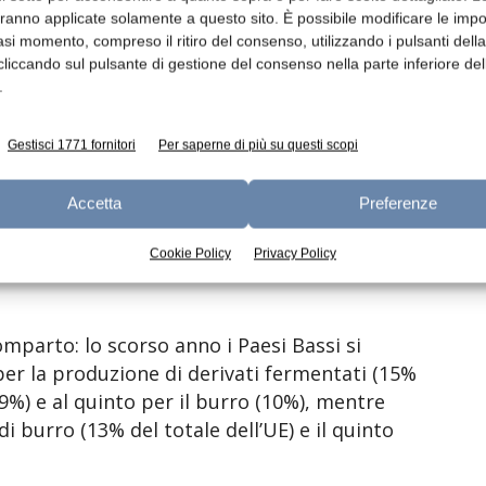
aranno applicate solamente a questo sito. È possibile modificare le impo
asi momento, compreso il ritiro del consenso, utilizzando i pulsanti dell
cliccando sul pulsante di gestione del consenso nella parte inferiore del
.
tato il maggiore produttore di latte
o (20%), derivati lattieri fermentati come
ancia è stata il secondo produttore sia di
Gestisci 1771 fornitori
Per saperne di più su questi scopi
ale di ciascun prodotto).
Accetta
Preferenze
el totale Ue), Francia (13%), Italia (11%) e
Cookie Policy
Privacy Policy
due terzi del latte alimentare prodotto
mparto: lo scorso anno i Paesi Bassi si
per la produzione di derivati fermentati (15%
(9%) e al quinto per il burro (10%), mentre
di burro (13% del totale dell’UE) e il quinto