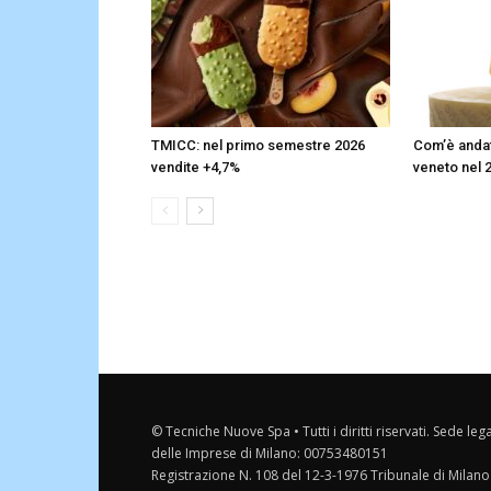
TMICC: nel primo semestre 2026
Com’è andata
vendite +4,7%
veneto nel 
© Tecniche Nuove Spa • Tutti i diritti riservati. Sede leg
delle Imprese di Milano: 00753480151
Registrazione N. 108 del 12-3-1976 Tribunale di Milano 