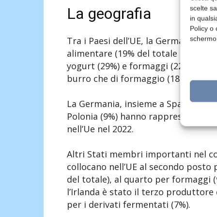
scelte s
La geografia
in qualsi
Policy o 
schermo
Tra i Paesi dell’UE, la Germania è s
alimentare (19% del totale UE), burr
yogurt (29%) e formaggi (22%). La Fr
burro che di formaggio (18% del tot
La Germania, insieme a Spagna (15% d
Polonia (9%) hanno rappresentato i 
nell’Ue nel 2022.
Altri Stati membri importanti nel co
collocano nell’UE al secondo posto 
del totale), al quarto per formaggi 
l’Irlanda è stato il terzo produttore 
per i derivati fermentati (7%).