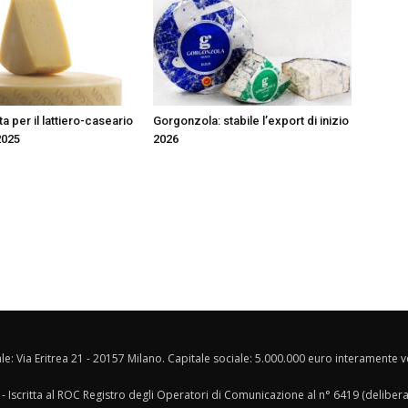
 per il lattiero-caseario
Gorgonzola: stabile l’export di inizio
2025
2026
ale: Via Eritrea 21 - 20157 Milano. Capitale sociale: 5.000.000 euro interamente ver
- Iscritta al ROC Registro degli Operatori di Comunicazione al n° 6419 (deliber