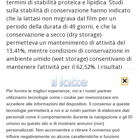
termini di stabilità proteica e lipidica. Studi
sulla stabilità di conservazione hanno indicato
che la lattasi non migrava dal film per un
periodo della durata di 49 giorni, e che la
conservazione a secco (dry storage)
permetteva un mantenimento di attività del
13,41%, mentre condizioni di conservazione in
ambiente umido (wet storage) consentivano di
mantenere l’attività per il 62,52%. I risultati
della conta su piastra standard hanno indicato
che i reagenti di modificazione della pellicola
introducevano una minore contaminazione
Per fornire le migliori esperienze, noi e i nostri partner
utilizziamo tecnologie come i cookie per memorizzare e/o
microbica che rimaneva sotto il limite di 20.000
accedere alle informazioni del dispositivo. Il consenso a queste
ufc/mL. Questi risultati suggeriscono che gli
tecnologie permetterà a noi e ai nostri partner di elaborare dati
imballaggi attivi con lattasi immobilizzata
personali come il comportamento durante la navigazione o gli ID
presenti in commercio dovrebbero usare
univoci su questo sito e di mostrare annunci (non)
personalizzati. Non acconsentire o ritirare il consenso può
cross-linkers ed enzimi purificati. La
influire negativamente su alcune caratteristiche e funzioni.