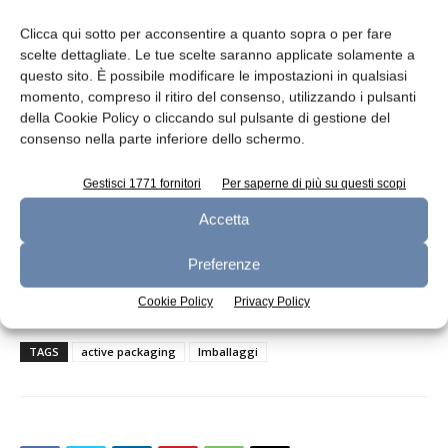
caratterizzazione degli effetti di active
packaging sulla qualità alimentare riportata è
Clicca qui sotto per acconsentire a quanto sopra o per fare
importante per dimostrare il potenziale
scelte dettagliate. Le tue scelte saranno applicate solamente a
commerciale di queste tecnologie.
questo sito. È possibile modificare le impostazioni in qualsiasi
momento, compreso il ritiro del consenso, utilizzando i pulsanti
della Cookie Policy o cliccando sul pulsante di gestione del
Bibliografia
consenso nella parte inferiore dello schermo.
di Dana E. Wong e Julie M. Goddard
, Department
Gestisci 1771 fornitori
Per saperne di più su questi scopi
of Food Science, University of Massachusetts,
Accetta
Amherst (USA)(pp. 166-172); Journal of Dairy
Science (gennaio 2014), 97[1]. doi:
Preferenze
10.3168/jds.2013-7214.
Cookie Policy
Privacy Policy
TAGS
active packaging
Imballaggi