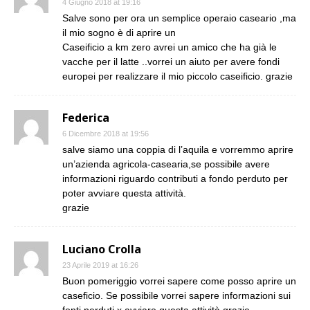
4 Giugno 2018 at 19:16
Salve sono per ora un semplice operaio caseario ,ma
il mio sogno è di aprire un
Caseificio a km zero avrei un amico che ha già le
vacche per il latte ..vorrei un aiuto per avere fondi
europei per realizzare il mio piccolo caseificio. grazie
Federica
6 Dicembre 2018 at 19:56
salve siamo una coppia di l’aquila e vorremmo aprire
un’azienda agricola-casearia,se possibile avere
informazioni riguardo contributi a fondo perduto per
poter avviare questa attività.
grazie
Luciano Crolla
23 Aprile 2019 at 16:26
Buon pomeriggio vorrei sapere come posso aprire un
caseficio. Se possibile vorrei sapere informazioni sui
fonti perduti x avviare questa attività grazie