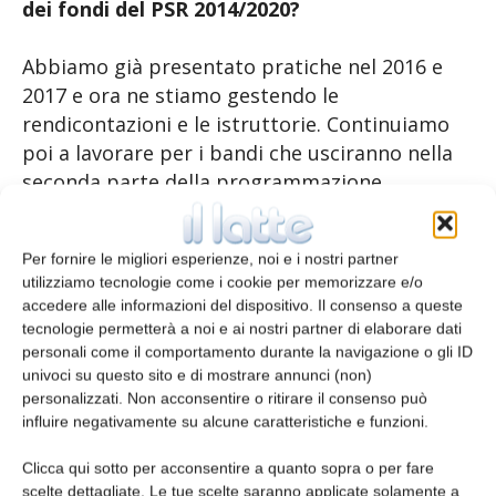
dei fondi del PSR 2014/2020?
Abbiamo già presentato pratiche nel 2016 e
2017 e ora ne stiamo gestendo le
rendicontazioni e le istruttorie. Continuiamo
poi a lavorare per i bandi che usciranno nella
seconda parte della programmazione
settennale. In questi mesi stiamo lavorando sul
piano informativo per fare conoscere alle
Per fornire le migliori esperienze, noi e i nostri partner
imprese queste opportunità, scansando
utilizziamo tecnologie come i cookie per memorizzare e/o
l’italica diffidenza e rassegnazione: unendo la
accedere alle informazioni del dispositivo. Il consenso a queste
giusta professionalità e l’esperienza che
tecnologie permetterà a noi e ai nostri partner di elaborare dati
offriamo con la grinta degli imprenditori
personali come il comportamento durante la navigazione o gli ID
univoci su questo sito e di mostrare annunci (non)
italiani, possiamo recuperare in breve tempo,
personalizzati. Non acconsentire o ritirare il consenso può
superando anche il gap burocratico.
influire negativamente su alcune caratteristiche e funzioni.
Clicca qui sotto per acconsentire a quanto sopra o per fare
Un progetto ambizioso in un
scelte dettagliate. Le tue scelte saranno applicate solamente a