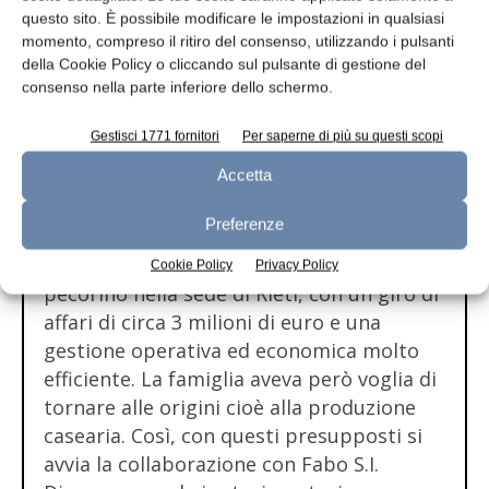
territorio difficile
questo sito. È possibile modificare le impostazioni in qualsiasi
momento, compreso il ritiro del consenso, utilizzando i pulsanti
della Cookie Policy o cliccando sul pulsante di gestione del
consenso nella parte inferiore dello schermo.
Gestisci 1771 fornitori
Per saperne di più su questi scopi
Accetta
Da generazioni la famiglia Petrucci è
attiva nella produzione e nel commercio
Preferenze
dei formaggi. Quando si è rivolta a Fabo
S.I. l’azienda acquistava e stagionava
Cookie Policy
Privacy Policy
pecorino nella sede di Rieti, con un giro di
affari di circa 3 milioni di euro e una
gestione operativa ed economica molto
efficiente. La famiglia aveva però voglia di
tornare alle origini cioè alla produzione
casearia. Così, con questi presupposti si
avvia la collaborazione con Fabo S.I.