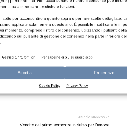
EFSA ha inoltre consultato le parti interessate
non) personalizzati. Non acconsentire o ritirare il consenso può influire
mente su alcune caratteristiche e funzioni.
ilato i dati di input di ben 40 processi
mi. Il
lavoro
porterà al rilascio,
i sotto per acconsentire a quanto sopra o per fare scelte dettagliate. L
, di uno strumento in grado di stimare
aranno applicate solamente a questo sito. È possibile modificare le impo
olidi organici totali (TOS) se impiegato in
asi momento, compreso il ritiro del consenso, utilizzando i pulsanti dell
cliccando sul pulsante di gestione del consenso nella parte inferiore del
re.
.
Gestisci 1771 fornitori
Per saperne di più su questi scopi
Accetta
Preferenze
Cookie Policy
Privacy Policy
Articolo successivo
Vendite del primo semestre in rialzo per Danone