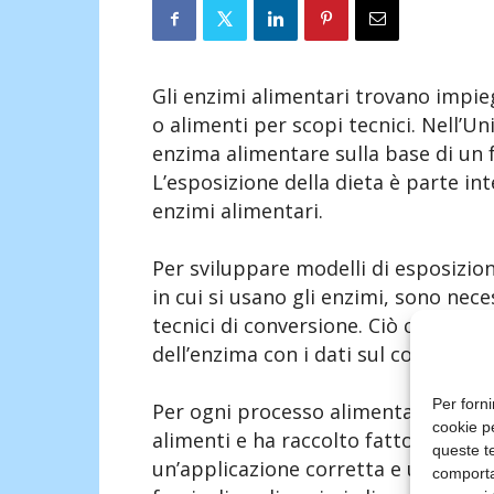
Gli enzimi alimentari trovano impie
o alimenti per scopi tecnici. Nell’Un
enzima alimentare sulla base di un 
L’esposizione della dieta è parte int
enzimi alimentari.
Per sviluppare modelli di esposizio
in cui si usano gli enzimi, sono nece
tecnici di conversione. Ciò consente
dell’enzima con i dati sul consumo a
Per forni
Per ogni processo alimentare, l’EFSA
cookie p
alimenti e ha raccolto fattori tecnic
queste te
un’applicazione corretta e uniforme 
comporta