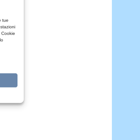
e tue
stazioni
a Cookie
lo