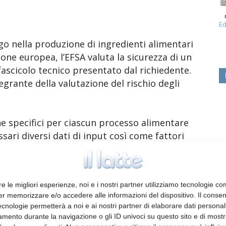
Ed
go nella produzione di ingredienti alimentari
ione europea, l’EFSA valuta la sicurezza di un
fascicolo tecnico presentato dal richiedente.
egrante della valutazione del rischio degli
ne specifici per ciascun processo alimentare
ssari diversi dati di input così come fattori
 di mettere in relazione il tenore di impiego
limentare raccolti in indagini dietetiche.
re le migliori esperienze, noi e i nostri partner utilizziamo tecnologie co
 ha individuato un elenco di gruppi di
er memorizzare e/o accedere alle informazioni del dispositivo. Il conse
i di conversione. Per garantire
cnologie permetterà a noi e ai nostri partner di elaborare dati personal
di questi dati di input nella valutazione dei
mento durante la navigazione o gli ID univoci su questo sito e di most