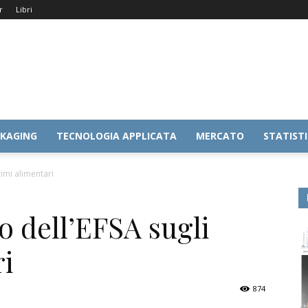
r
Libri
KAGING
TECNOLOGIA APPLICATA
MERCATO
STATIST
zimi alimentari
o dell’EFSA sugli
ri
874