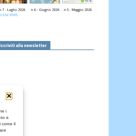
n.7 - Luglio 2026
n.6 - Giugno 2026
n.5 - Maggio 2026
icola Web
Iscriviti alla newsletter
me i
nso a
i come il
rare