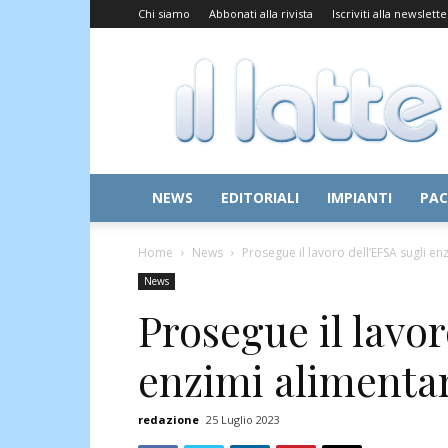
Chi siamo
Abbonati alla rivista
Iscriviti alla newslette
Il
Latte
NEWS
EDITORIALI
IMPIANTI
PAC
Home
News
Prosegue il lavoro dell’EFSA sugli en
News
Prosegue il lavor
enzimi alimenta
redazione
25 Luglio 2023