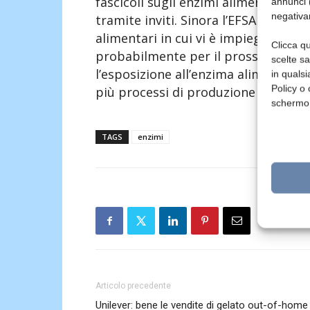
fascicoli sugli enzimi alimentari, l’
annunci (
negativa
tramite inviti. Sinora l’EFSA ha comp
alimentari in cui vi è impiego di enzi
Clicca qu
probabilmente per il prossimo anno
scelte s
l’esposizione all’enzima alimentare-s
in qualsi
Policy o 
più processi di produzione alimenta
schermo
TAGS
enzimi
Articolo precedente
Unilever: bene le vendite di gelato out-of-home