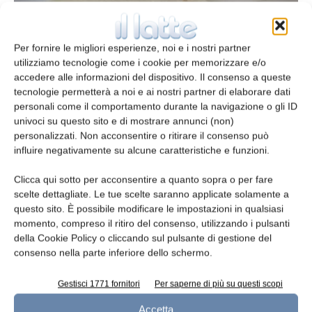
Per fornire le migliori esperienze, noi e i nostri partner
utilizziamo tecnologie come i cookie per memorizzare e/o
In formaggi trentini scoperti batteri
accedere alle informazioni del dispositivo. Il consenso a queste
tecnologie permetterà a noi e ai nostri partner di elaborare dati
autoctoni antistress
personali come il comportamento durante la navigazione o gli ID
redazione
7 Maggio 2019
univoci su questo sito e di mostrare annunci (non)
personalizzati. Non acconsentire o ritirare il consenso può
influire negativamente su alcune caratteristiche e funzioni.
Clicca qui sotto per acconsentire a quanto sopra o per fare
scelte dettagliate. Le tue scelte saranno applicate solamente a
questo sito. È possibile modificare le impostazioni in qualsiasi
momento, compreso il ritiro del consenso, utilizzando i pulsanti
della Cookie Policy o cliccando sul pulsante di gestione del
consenso nella parte inferiore dello schermo.
Gestisci 1771 fornitori
Per saperne di più su questi scopi
A ottobre in calo i prezzi di panna e
Accetta