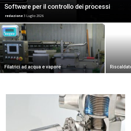
Software per il controllo dei processi
redazione
3 Luglio 2026
Filatrici ad acqua e vapore
Riscaldat