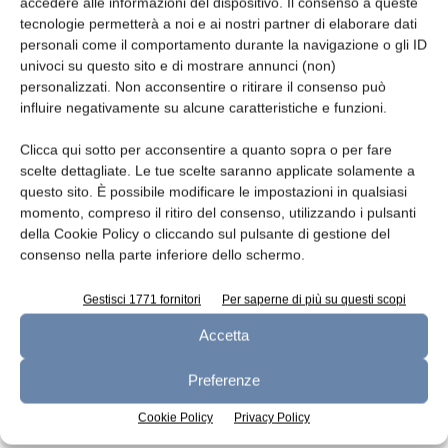
accedere alle informazioni del dispositivo. Il consenso a queste
tecnologie permetterà a noi e ai nostri partner di elaborare dati
Tecnologia
personali come il comportamento durante la navigazione o gli ID
Acqua purificata per riciclo
univoci su questo sito e di mostrare annunci (non)
personalizzati. Non acconsentire o ritirare il consenso può
redazione
24 Aprile 2013
influire negativamente su alcune caratteristiche e funzioni.
Clicca qui sotto per acconsentire a quanto sopra o per fare
scelte dettagliate. Le tue scelte saranno applicate solamente a
questo sito. È possibile modificare le impostazioni in qualsiasi
momento, compreso il ritiro del consenso, utilizzando i pulsanti
della Cookie Policy o cliccando sul pulsante di gestione del
consenso nella parte inferiore dello schermo.
Gestisci 1771 fornitori
Per saperne di più su questi scopi
Accetta
Tecnologia
Preferenze
Rigenerazione salamoie
redazione
24 Aprile 2013
Cookie Policy
Privacy Policy