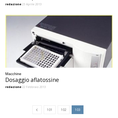
redazione
23 Aprile 2013
Macchine
Dosaggio aflatossine
redazione
22 Febbraio 2013
101
102
103