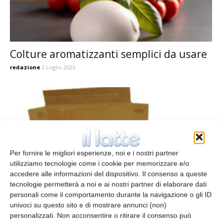
Colture aromatizzanti semplici da usare
redazione
3 Luglio 2025
Per fornire le migliori esperienze, noi e i nostri partner
utilizziamo tecnologie come i cookie per memorizzare e/o
accedere alle informazioni del dispositivo. Il consenso a queste
tecnologie permetterà a noi e ai nostri partner di elaborare dati
personali come il comportamento durante la navigazione o gli ID
Incartonatrici e astucciatrici
univoci su questo sito e di mostrare annunci (non)
redazione
2 Agosto 2013
personalizzati. Non acconsentire o ritirare il consenso può