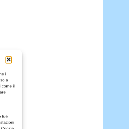
me i
nso a
i come il
rare
e tue
stazioni
a Cookie