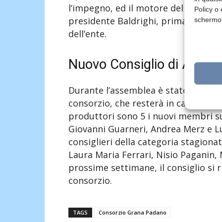
l’impegno, ed il motore del nostro sv
Policy o 
presidente Baldrighi, prima di lascia
schermo
dell’ente.
Nuovo Consiglio di Ammin
Durante l’assemblea è stato eletto 
consorzio, che resterà in carica fino
produttori sono 5 i nuovi membri sui
Giovanni Guarneri, Andrea Merz e Lui
consiglieri della categoria stagionat
Laura Maria Ferrari, Nisio Paganin,
prossime settimane, il consiglio si 
consorzio.
TAGS
Consorzio Grana Padano