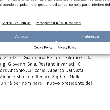
iluppo” è stata l’iniezione di fiducia del
cliccando sul pulsante di gestione del consenso nella parte inferiore del
re dopo 21 anni il suo incarico alla guida
.
Gestisci 1771 fornitori
Per saperne di più su questi scopi
istrazione
Accetta
Preferenze
il nuovo Consiglio di Amministrazione del
Cookie Policy
Privacy Policy
 alla primavera 2024. Nella categoria caseifici
 21 eletti: Gianmaria Bettoni, Filippo Colla,
gi Giovanni Sala. Restano invariati i 6
ori: Antonio Auricchio, Alberto Dall’Asta,
 Michele Miotto e Renato Zaghini. Nelle
riunirà per nominare il nuovo presidente del