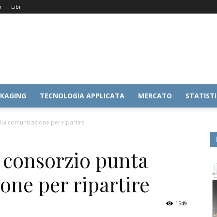
r
Libri
KAGING
TECNOLOGIA APPLICATA
MERCATO
STATIST
lla comunicazione per ripartire
 consorzio punta
one per ripartire
1549