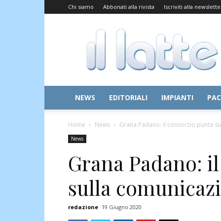
Chi siamo
Abbonati alla rivista
Iscriviti alla newslette
Il
Latte
NEWS
EDITORIALI
IMPIANTI
PAC
Home
News
Grana Padano: il consorzio punta su
News
Grana Padano: il
sulla comunicazi
redazione
19 Giugno 2020