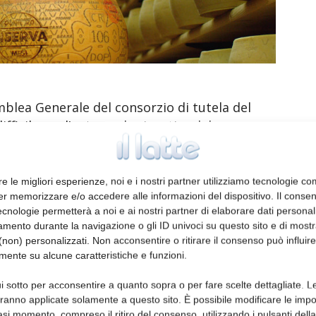
mblea Generale del consorzio di tutela del
ficile ma l’ente vuole ripartire dal
con consapevolezza e fiducia puntando su
’approvazione di alcune modifiche allo
dente Cesare Baldrighi per richiamare i
re le migliori esperienze, noi e i nostri partner utilizziamo tecnologie co
er memorizzare e/o accedere alle informazioni del dispositivo. Il conse
 di Amministrazione nella prima parte del
cnologie permetterà a noi e ai nostri partner di elaborare dati personal
il sostegno agli enti caritatevoli attraverso i
mento durante la navigazione o gli ID univoci su questo sito e di most
orme. “Sono fiducioso in un ritorno ai
non) personalizzati. Non acconsentire o ritirare il consenso può influire
sentirà di riprendere la strada dello
mente su alcune caratteristiche e funzioni.
l piano produttivo e alla programmazione, ci
i sotto per acconsentire a quanto sopra o per fare scelte dettagliate. L
0 forme e che necessariamente deve
aranno applicate solamente a questo sito. È possibile modificare le impo
ore della nostra attenzione e del nostro
asi momento, compreso il ritiro del consenso, utilizzando i pulsanti dell