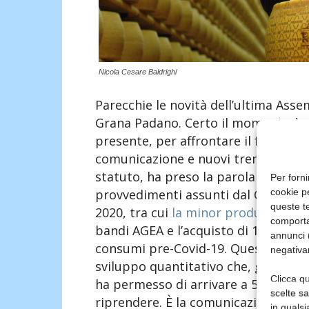
Nicola Cesare Baldrighi
Parecchie le novità dell’ultima Asse
Grana Padano. Certo il momento è dif
presente, per affrontare il futuro 
comunicazione e nuovi trend. Dopo l
statuto, ha preso la parola il presi
Per forni
cookie p
provvedimenti assunti dal Consiglio
queste te
2020, tra cui
la minor produzione
, 
comporta
bandi AGEA e l’acquisto di 120.000 f
annunci (
consumi pre-Covid-19. Questo ci con
negativa
sviluppo quantitativo che, grazie a
Clicca qu
ha permesso di arrivare a 5.164.00
scelte s
riprendere. È la comunicazione il cu
in qualsi