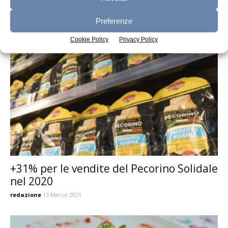
Biraghi scommette sulla ricotta
Preferenze
redazione
27 Agosto 2021
Cookie Policy
Privacy Policy
+31% per le vendite del Pecorino Solidale
nel 2020
redazione
15 Marzo 2021