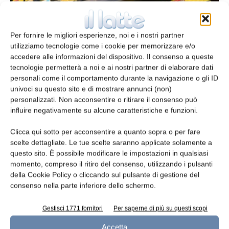
Per fornire le migliori esperienze, noi e i nostri partner
utilizziamo tecnologie come i cookie per memorizzare e/o
accedere alle informazioni del dispositivo. Il consenso a queste
tecnologie permetterà a noi e ai nostri partner di elaborare dati
personali come il comportamento durante la navigazione o gli ID
Pecorino etico solidale: rialzo a volume
univoci su questo sito e di mostrare annunci (non)
nonostante il difficile contesto
personalizzati. Non acconsentire o ritirare il consenso può
influire negativamente su alcune caratteristiche e funzioni.
redazione
3 Ottobre 2022
Clicca qui sotto per acconsentire a quanto sopra o per fare
scelte dettagliate. Le tue scelte saranno applicate solamente a
questo sito. È possibile modificare le impostazioni in qualsiasi
momento, compreso il ritiro del consenso, utilizzando i pulsanti
della Cookie Policy o cliccando sul pulsante di gestione del
consenso nella parte inferiore dello schermo.
Gestisci 1771 fornitori
Per saperne di più su questi scopi
Accetta