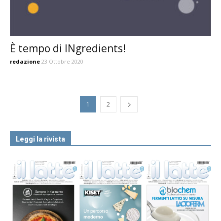
È tempo di INgredients!
redazione
23 Ottobre 2020
1
2
Leggi la rivista