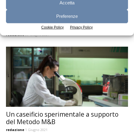
Accetta
Preferenze
Al servizio del Grana Padano Dop
Cookie Policy
Privacy Policy
redazione
30 Giugno 2021
Un caseificio sperimentale a supporto
del Metodo M&B
redazione
1 Giugno 2021