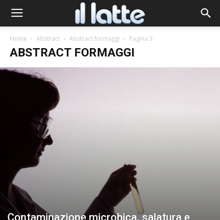
Home
Abstract
Abstract formaggi
Pagina 3
ABSTRACT FORMAGGI
Contaminazione microbica, salatura e