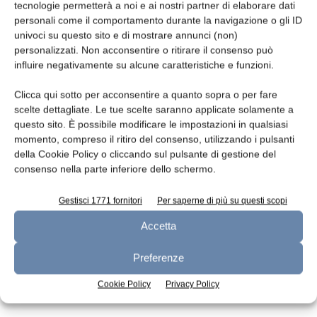
tecnologie permetterà a noi e ai nostri partner di elaborare dati
personali come il comportamento durante la navigazione o gli ID
Infezioni di E. coli STEC da formaggi a
univoci su questo sito e di mostrare annunci (non)
latte crudo
personalizzati. Non acconsentire o ritirare il consenso può
influire negativamente su alcune caratteristiche e funzioni.
Redazione
21 Febbraio 2014
Clicca qui sotto per acconsentire a quanto sopra o per fare
scelte dettagliate. Le tue scelte saranno applicate solamente a
questo sito. È possibile modificare le impostazioni in qualsiasi
momento, compreso il ritiro del consenso, utilizzando i pulsanti
della Cookie Policy o cliccando sul pulsante di gestione del
consenso nella parte inferiore dello schermo.
Gestisci 1771 fornitori
Per saperne di più su questi scopi
Accetta
Caglio vegetale nella produzione di un
Preferenze
formaggio tipico
Cookie Policy
Privacy Policy
Redazione
8 Marzo 2014